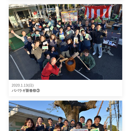
2020.1.13(日)
パパラギ新春祭③