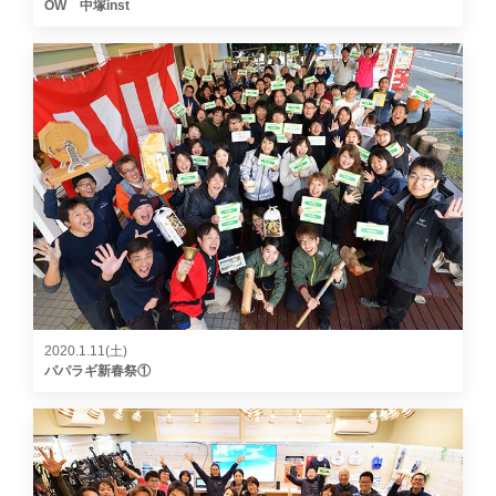
OW 中塚inst
2020.1.11(土)
パパラギ新春祭①