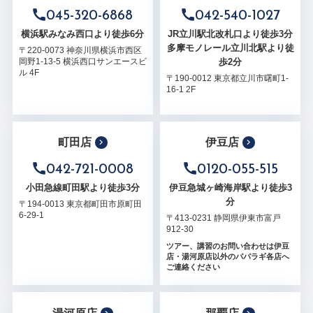
045-320-6868
042-540-1027
横浜駅みなみ西口より徒歩6分
JR立川駅北改札口より徒歩3分
多摩モノレール立川北駅より徒
〒220-0073 神奈川県横浜市西区
歩2分
岡野1-13-5 横浜西口サンエースビ
ル 4F
〒190-0012 東京都立川市曙町1-
16-1 2F
町田店
伊豆店
042-721-0008
0120-055-515
小田急線町田駅より徒歩3分
伊豆急城ヶ崎海岸駅より徒歩3
分
〒194-0013 東京都町田市原町田
6-29-1
〒413-0231 静岡県伊東市富戸
912-30
ツアー、講習のお問い合わせは伊豆
店・湯河原店以外のパパラギ各店へ
ご連絡ください