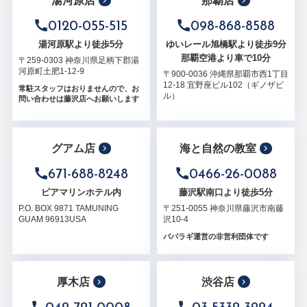
湯河原店
那覇店
0120-055-515
098-868-8588
湯河原駅より徒歩5分
ゆいレール旭橋駅より徒歩9分
那覇空港より車で10分
〒259-0303 神奈川県足柄下郡湯
河原町土肥1-12-9
〒900-0036 沖縄県那覇市西1丁目
12-18 宜野座ビル102（ギノザビ
常駐スタッフはおりませんので、お
ル）
問い合わせは藤沢店へお願いします
グアム店
海と自然の教室
671-688-8248
0466-26-0088
ピアマリンホテル内
藤沢駅南口より徒歩5分
P.O. BOX 9871 TAMUNING
〒251-0055 神奈川県藤沢市南藤
GUAM 96913USA
沢10-4
パパラギ運営の非営利団体です
厚木店
渋谷店