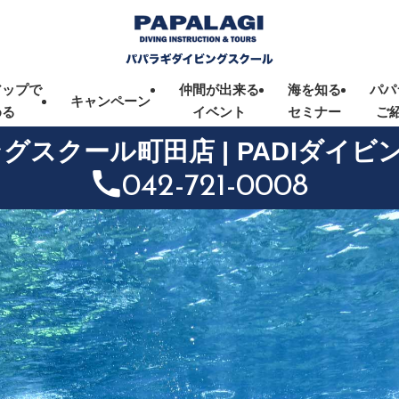
アップで
仲間が出来る
海を知る
パパ
キャンペーン
める
イベント
セミナー
ご
ングスクール町田店
|
PADIダイ
042-721-0008