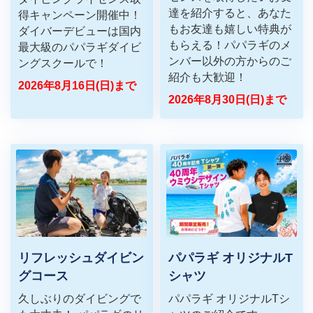
達を​紹介すると、​あなた
得キャンペーン開催中！
も​お友達も​嬉しい​特典が​
ダイバーデビューは国内
もらえる！ ​パパラギの​メ
最大級のパパラギダイビ
ンバー以外の​方からの​ご
ングスクールで！
紹介も​大歓迎！​
2026年8月16日(日)まで
2026年8月30日(日)まで
リフレッシュダイビン
パパラギ オリジナルT
グコース
シャツ
久しぶりのダイビングで
パパラギ オリジナルTシ