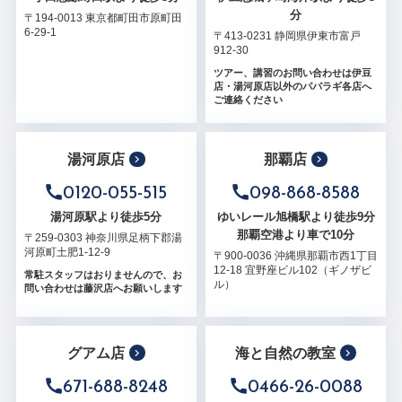
分
〒194-0013 東京都町田市原町田
6-29-1
〒413-0231 静岡県伊東市富戸
912-30
ツアー、講習のお問い合わせは伊豆
店・湯河原店以外のパパラギ各店へ
ご連絡ください
湯河原店
那覇店
0120-055-515
098-868-8588
湯河原駅より徒歩5分
ゆいレール旭橋駅より徒歩9分
那覇空港より車で10分
〒259-0303 神奈川県足柄下郡湯
河原町土肥1-12-9
〒900-0036 沖縄県那覇市西1丁目
12-18 宜野座ビル102（ギノザビ
常駐スタッフはおりませんので、お
ル）
問い合わせは藤沢店へお願いします
グアム店
海と自然の教室
671-688-8248
0466-26-0088