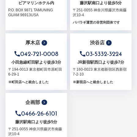
ピアマリンホテル内
藤沢駅南口より徒歩5分
P.O. BOX 9871 TAMUNING
〒251-0055 神奈川県藤沢市南藤
GUAM 96913USA
沢10-4
パパラギ運営の非営利団体です
厚木店
渋谷店
042-721-0008
03-5332-3224
小田急線町田駅より徒歩3分
JR新宿駅西口より徒歩7分
〒194-0013 東京都町田市原町田
〒160-0023 東京都新宿区西新宿
6-29-1
7-2-10
※町田店へと統合しました
※新宿店へと統合しました
企画部
0466-26-6101
藤沢駅南口より徒歩5分
〒251-0055 神奈川県藤沢市南藤
沢10-4