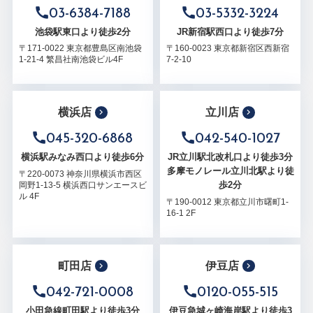
03-6384-7188
03-5332-3224
池袋駅東口より徒歩2分
JR新宿駅西口より徒歩7分
〒171-0022 東京都豊島区南池袋
〒160-0023 東京都新宿区西新宿
1-21-4 繁昌社南池袋ビル4F
7-2-10
横浜店
立川店
045-320-6868
042-540-1027
横浜駅みなみ西口より徒歩6分
JR立川駅北改札口より徒歩3分
多摩モノレール立川北駅より徒
〒220-0073 神奈川県横浜市西区
歩2分
岡野1-13-5 横浜西口サンエースビ
ル 4F
〒190-0012 東京都立川市曙町1-
16-1 2F
町田店
伊豆店
042-721-0008
0120-055-515
小田急線町田駅より徒歩3分
伊豆急城ヶ崎海岸駅より徒歩3