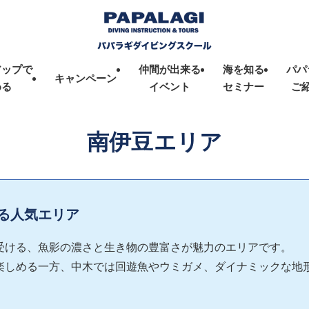
アップで
仲間が出来る
海を知る
パパ
キャンペーン
める
イベント
セミナー
ご
南伊豆
エリア
る人気エリア
受ける、魚影の濃さと生き物の豊富さが魅力のエリアです。
楽しめる一方、中木では回遊魚やウミガメ、ダイナミックな地