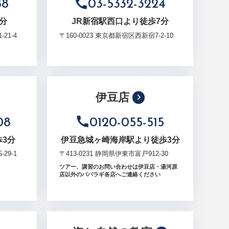
88
03-5332-3224
分
JR新宿駅西口より徒歩7分
21-4
〒160-0023 東京都新宿区西新宿7-2-10
伊豆店
08
0120-055-515
3分
伊豆急城ヶ崎海岸駅より徒歩3分
29-1
〒413-0231 静岡県伊東市富戸912-30
ツアー、講習のお問い合わせは伊豆店・湯河原
店以外のパパラギ各店へご連絡ください