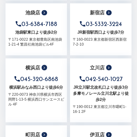
池袋店
新宿店
03-6384-7188
03-5332-3224
池袋駅東口より徒歩2分
JR新宿駅西口より徒歩7分
〒171-0022 東京都豊島区南池袋
〒160-0023 東京都新宿区西新宿
1-21-4 繁昌社南池袋ビル4F
7-2-10
横浜店
立川店
045-320-6868
042-540-1027
横浜駅みなみ西口より徒歩6分
JR立川駅北改札口より徒歩3分
多摩モノレール立川北駅より徒
〒220-0073 神奈川県横浜市西区
歩2分
岡野1-13-5 横浜西口サンエースビ
ル 4F
〒190-0012 東京都立川市曙町1-
16-1 2F
町田店
伊豆店