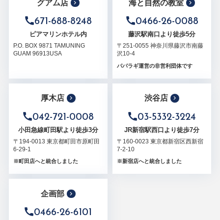
グアム店
海と自然の教室
671-688-8248
0466-26-0088
ピアマリンホテル内
藤沢駅南口より徒歩5分
P.O. BOX 9871 TAMUNING
〒251-0055 神奈川県藤沢市南藤
GUAM 96913USA
沢10-4
パパラギ運営の非営利団体です
厚木店
渋谷店
042-721-0008
03-5332-3224
小田急線町田駅より徒歩3分
JR新宿駅西口より徒歩7分
〒194-0013 東京都町田市原町田
〒160-0023 東京都新宿区西新宿
6-29-1
7-2-10
※町田店へと統合しました
※新宿店へと統合しました
企画部
0466-26-6101