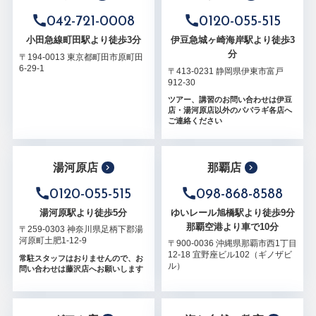
042-721-0008
0120-055-515
小田急線町田駅より徒歩3分
伊豆急城ヶ崎海岸駅より徒歩3
分
〒194-0013 東京都町田市原町田
6-29-1
〒413-0231 静岡県伊東市富戸
912-30
ツアー、講習のお問い合わせは伊豆
店・湯河原店以外のパパラギ各店へ
ご連絡ください
湯河原店
那覇店
0120-055-515
098-868-8588
湯河原駅より徒歩5分
ゆいレール旭橋駅より徒歩9分
那覇空港より車で10分
〒259-0303 神奈川県足柄下郡湯
河原町土肥1-12-9
〒900-0036 沖縄県那覇市西1丁目
12-18 宜野座ビル102（ギノザビ
常駐スタッフはおりませんので、お
ル）
問い合わせは藤沢店へお願いします