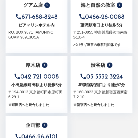
グアム店
海と自然の教室
671-688-8248
0466-26-0088
ピアマリンホテル内
藤沢駅南口より徒歩5分
P.O. BOX 9871 TAMUNING
〒251-0055 神奈川県藤沢市南藤
GUAM 96913USA
沢10-4
パパラギ運営の非営利団体です
厚木店
渋谷店
042-721-0008
03-5332-3224
小田急線町田駅より徒歩3分
JR新宿駅西口より徒歩7分
〒194-0013 東京都町田市原町田
〒160-0023 東京都新宿区西新宿
6-29-1
7-2-10
※町田店へと統合しました
※新宿店へと統合しました
企画部
0466-26-6101