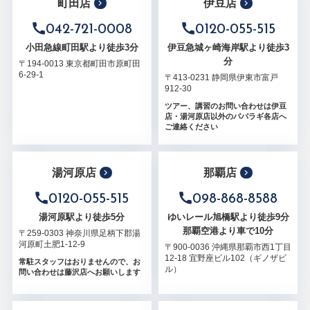
町田店
伊豆店
042-721-0008
0120-055-515
小田急線町田駅より徒歩3分
伊豆急城ヶ崎海岸駅より徒歩3
分
〒194-0013 東京都町田市原町田
6-29-1
〒413-0231 静岡県伊東市富戸
912-30
ツアー、講習のお問い合わせは伊豆
店・湯河原店以外のパパラギ各店へ
ご連絡ください
湯河原店
那覇店
0120-055-515
098-868-8588
湯河原駅より徒歩5分
ゆいレール旭橋駅より徒歩9分
那覇空港より車で10分
〒259-0303 神奈川県足柄下郡湯
河原町土肥1-12-9
〒900-0036 沖縄県那覇市西1丁目
12-18 宜野座ビル102（ギノザビ
常駐スタッフはおりませんので、お
ル）
問い合わせは藤沢店へお願いします