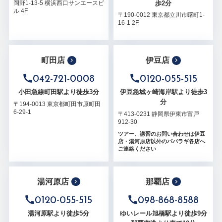
歩2分
岡野1-13-5 横浜西口サンエースビ
ル 4F
〒190-0012 東京都立川市曙町1-
16-1 2F
町田店
伊豆店
042-721-0008
0120-055-515
小田急線町田駅より徒歩3分
伊豆急城ヶ崎海岸駅より徒歩3
分
〒194-0013 東京都町田市原町田
6-29-1
〒413-0231 静岡県伊東市富戸
912-30
ツアー、講習のお問い合わせは伊豆
店・湯河原店以外のパパラギ各店へ
ご連絡ください
湯河原店
那覇店
0120-055-515
098-868-8588
湯河原駅より徒歩5分
ゆいレール旭橋駅より徒歩9分