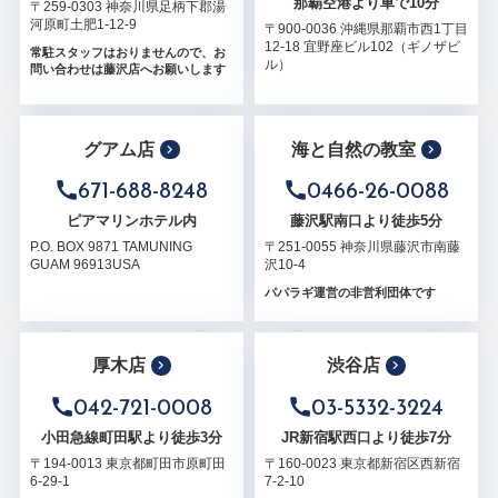
那覇空港より車で10分
〒259-0303 神奈川県足柄下郡湯
河原町土肥1-12-9
〒900-0036 沖縄県那覇市西1丁目
12-18 宜野座ビル102（ギノザビ
常駐スタッフはおりませんので、お
ル）
問い合わせは藤沢店へお願いします
グアム店
海と自然の教室
671-688-8248
0466-26-0088
ピアマリンホテル内
藤沢駅南口より徒歩5分
P.O. BOX 9871 TAMUNING
〒251-0055 神奈川県藤沢市南藤
GUAM 96913USA
沢10-4
パパラギ運営の非営利団体です
厚木店
渋谷店
042-721-0008
03-5332-3224
小田急線町田駅より徒歩3分
JR新宿駅西口より徒歩7分
〒194-0013 東京都町田市原町田
〒160-0023 東京都新宿区西新宿
6-29-1
7-2-10