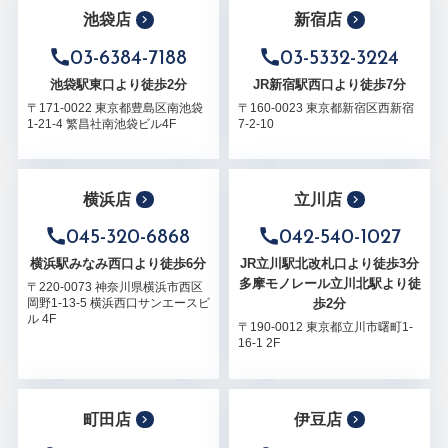
池袋店
新宿店
03-6384-7188
03-5332-3224
池袋駅東口より徒歩2分
JR新宿駅西口より徒歩7分
〒171-0022 東京都豊島区南池袋
〒160-0023 東京都新宿区西新宿
1-21-4 繁昌社南池袋ビル4F
7-2-10
横浜店
立川店
045-320-6868
042-540-1027
横浜駅みなみ西口より徒歩6分
JR立川駅北改札口より徒歩3分
多摩モノレール立川北駅より徒
〒220-0073 神奈川県横浜市西区
歩2分
岡野1-13-5 横浜西口サンエースビ
ル 4F
〒190-0012 東京都立川市曙町1-
16-1 2F
町田店
伊豆店