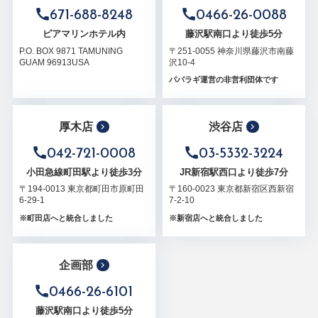
671-688-8248
0466-26-0088
ピアマリンホテル内
藤沢駅南口より徒歩5分
P.O. BOX 9871 TAMUNING
〒251-0055 神奈川県藤沢市南藤
GUAM 96913USA
沢10-4
パパラギ運営の非営利団体です
厚木店
渋谷店
042-721-0008
03-5332-3224
小田急線町田駅より徒歩3分
JR新宿駅西口より徒歩7分
〒194-0013 東京都町田市原町田
〒160-0023 東京都新宿区西新宿
6-29-1
7-2-10
※町田店へと統合しました
※新宿店へと統合しました
企画部
0466-26-6101
藤沢駅南口より徒歩5分