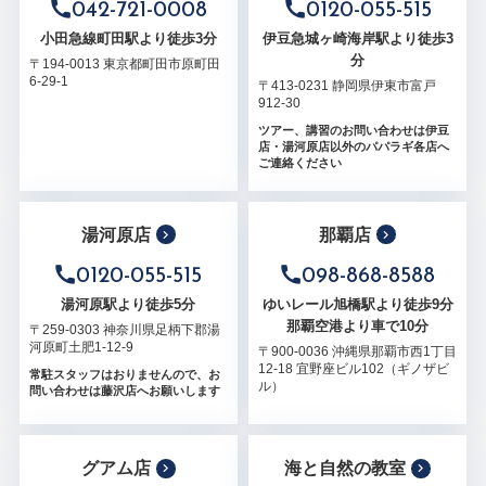
042-721-0008
0120-055-515
小田急線町田駅より徒歩3分
伊豆急城ヶ崎海岸駅より徒歩3
分
〒194-0013 東京都町田市原町田
6-29-1
〒413-0231 静岡県伊東市富戸
912-30
ツアー、講習のお問い合わせは伊豆
店・湯河原店以外のパパラギ各店へ
ご連絡ください
湯河原店
那覇店
0120-055-515
098-868-8588
湯河原駅より徒歩5分
ゆいレール旭橋駅より徒歩9分
那覇空港より車で10分
〒259-0303 神奈川県足柄下郡湯
河原町土肥1-12-9
〒900-0036 沖縄県那覇市西1丁目
12-18 宜野座ビル102（ギノザビ
常駐スタッフはおりませんので、お
ル）
問い合わせは藤沢店へお願いします
グアム店
海と自然の教室