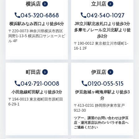
横浜店
立川店
045-320-6868
042-540-1027
横浜駅みなみ西口より徒歩6分
JR立川駅北改札口より徒歩3分
多摩モノレール立川北駅より徒
〒220-0073 神奈川県横浜市西区
歩2分
岡野1-13-5 横浜西口サンエースビ
ル 4F
〒190-0012 東京都立川市曙町1-
16-1 2F
町田店
伊豆店
042-721-0008
0120-055-515
小田急線町田駅より徒歩3分
伊豆急城ヶ崎海岸駅より徒歩3
分
〒194-0013 東京都町田市原町田
6-29-1
〒413-0231 静岡県伊東市富戸
912-30
ツアー、講習のお問い合わせは伊豆
店・湯河原店以外のパパラギ各店へ
ご連絡ください