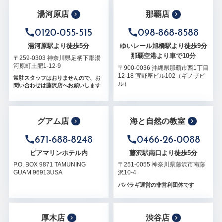
湯河原店
那覇店
0120-055-515
098-868-8588
湯河原駅より徒歩5分
ゆいレール旭橋駅より徒歩9分
那覇空港より車で10分
〒259-0303 神奈川県足柄下郡湯
河原町土肥1-12-9
〒900-0036 沖縄県那覇市西1丁目
12-18 宜野座ビル102（ギノザビ
常駐スタッフはおりませんので、お
ル）
問い合わせは藤沢店へお願いします
グアム店
海と自然の教室
671-688-8248
0466-26-0088
ピアマリンホテル内
藤沢駅南口より徒歩5分
P.O. BOX 9871 TAMUNING
〒251-0055 神奈川県藤沢市南藤
GUAM 96913USA
沢10-4
パパラギ運営の非営利団体です
厚木店
渋谷店