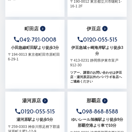
〒190-0012 東京都立川市曙町1-
16-1 2F
町田店
伊豆店
042-721-0008
0120-055-515
小田急線町田駅より徒歩3分
伊豆急城ヶ崎海岸駅より徒歩3
分
〒194-0013 東京都町田市原町田
6-29-1
〒413-0231 静岡県伊東市富戸
912-30
ツアー、講習のお問い合わせは伊豆
店・湯河原店以外のパパラギ各店へ
ご連絡ください
湯河原店
那覇店
0120-055-515
098-868-8588
湯河原駅より徒歩5分
ゆいレール旭橋駅より徒歩9分
那覇空港より車で10分
〒259-0303 神奈川県足柄下郡湯
河原町土肥1-12-9