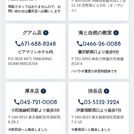
〒900-0036 沖縄県那覇市西1丁目
12-18 宜野座ビル102（ギノザビ
常駐スタッフはおりませんので、お
ル）
問い合わせは藤沢店へお願いします
グアム店
海と自然の教室
671-688-8248
0466-26-0088
ピアマリンホテル内
藤沢駅南口より徒歩5分
P.O. BOX 9871 TAMUNING
〒251-0055 神奈川県藤沢市南藤
GUAM 96913USA
沢10-4
パパラギ運営の非営利団体です
厚木店
渋谷店
042-721-0008
03-5332-3224
小田急線町田駅より徒歩3分
JR新宿駅西口より徒歩7分
〒194-0013 東京都町田市原町田
〒160-0023 東京都新宿区西新宿
6-29-1
7-2-10
※町田店へと統合しました
※新宿店へと統合しました