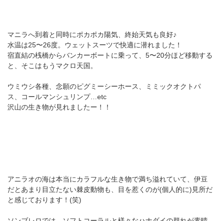
マニラへ到着と同時にポカポカ陽気、終始天気も良好♪
水温は25〜26度。ウェットスーツで快適に潜れました！
宿直結の桟橋からバンカーボートに乗って、5〜20分ほど移動する
と、そこはもうマクロ天国。
ウミウシ各種、念願のピグミーシーホース、ミミックオクトパ
ス、コールマンシュリンプ…etc
沢山の生き物が見れましたー！！
アニラオの海は本当にカラフルな生き物で満ち溢れていて、伊豆
だとあまり目立たない棘皮動物も、目を惹くのが(個人的に)見所だ
と感じております！(笑)
ソンブレロでは、ソフトコーラルと様々なハナダイの群れが素晴