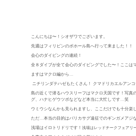
こんにちは〜！シオザワでございます。
先週はフィリピンのボホール島へ行って来ました！！
会心のダイビングの連続！
全８ダイブが全て会心のダイビングでした〜！ここは
ますはマクロ編から…
ニチリンダテハゼもたくさん！
クマドリカエルアンコ
島の近くで潜るハウスリーフはマクロ天国です！写真
グ、ハナヒゲウツボなどなど本当に大忙しです…笑
ウミウシなんかも見られますし、ここだけでも十分楽
ただ…本当の目的はバリカサグ遠征でのギンガメアジ
浅場はイロトリドリです！
浅場はレッドチークフェアリ