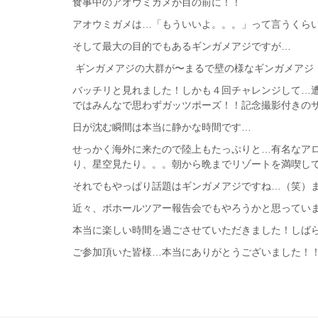
食事中のアオウミガメが目の前に！！
アオウミガメは…「もういいよ。。。」って言うくら
そして最大の目的でもあるギンガメアジですが…
ギンガメアジの大群が〜
まるで壁の様なギンガメアジ
バッチリと見れました！しかも４回チャレンジして…
ではみんなで思わずガッツポーズ！！記念撮影付きの
日が沈む瞬間は本当に静かな時間です…
せっかく海外に来たので陸上もたっぷりと…有名なア
り、星空見たり。。。朝から晩までリゾートを満喫し
それでもやっぱり話題はギンガメアジですね…（笑）
近々、ボホールツアー報告会でもやろうかと思ってい
本当に楽しい時間を過ごさせていただきました！しば
ご参加頂いた皆様…本当にありがとうございました！