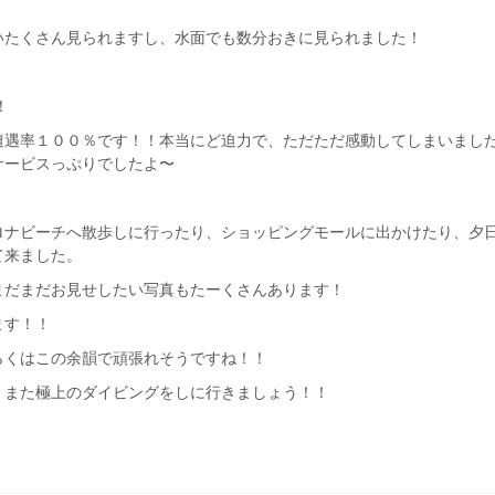
いたくさん見られますし、水面でも数分おきに見られました！
！
遭遇率１００％です！！本当にど迫力で、ただただ感動してしまいまし
サービスっぷりでしたよ〜
ロナビーチへ散歩しに行ったり、ショッピングモールに出かけたり、夕
て来ました。
まだまだお見せしたい写真もたーくさんあります！
ます！！
らくはこの余韻で頑張れそうですね！！
！また極上のダイビングをしに行きましょう！！