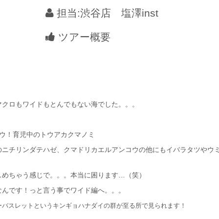
担当:渋谷店 塩澤inst
ツアー概要
マクロもワイドもとんでもない海でした。。。
ウ！
育児中のトウアカクマノミ
のニチリンダテハゼ、クマドリカエルアンコウの他にもイバラタツやウ
しめちゃう感じで。。。本当に困ります…（笑）
なんです！っと言う事でワイド編へ。。。
ーバスレットというキンギョハナダイの群が至る所で見られます！