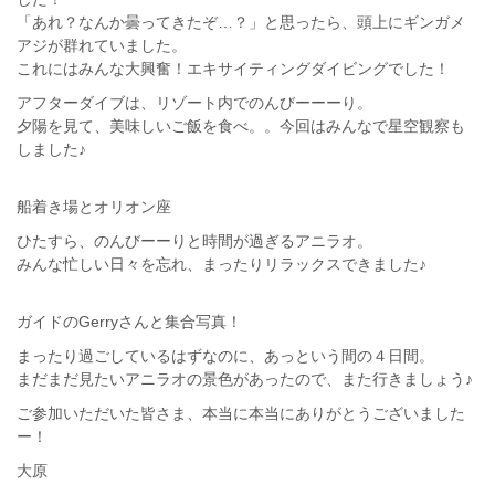
「あれ？なんか曇ってきたぞ…？」と思ったら、頭上にギンガメ
アジが群れていました。
これにはみんな大興奮！エキサイティングダイビングでした！
アフターダイブは、リゾート内でのんびーーーり。
夕陽を見て、美味しいご飯を食べ。。今回はみんなで星空観察も
しました♪
船着き場とオリオン座
ひたすら、のんびーーりと時間が過ぎるアニラオ。
みんな忙しい日々を忘れ、まったりリラックスできました♪
ガイドのGerryさんと集合写真！
まったり過ごしているはずなのに、あっという間の４日間。
まだまだ見たいアニラオの景色があったので、また行きましょう♪
ご参加いただいた皆さま、本当に本当にありがとうございました
ー！
大原