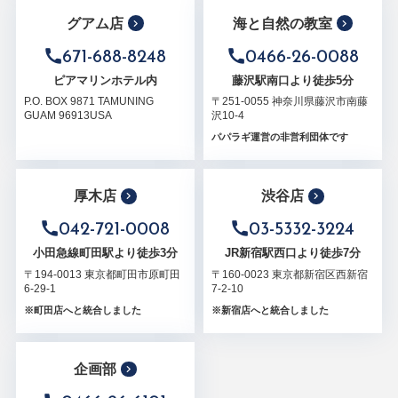
グアム店
海と自然の教室
671-688-8248
0466-26-0088
ピアマリンホテル内
藤沢駅南口より徒歩5分
P.O. BOX 9871 TAMUNING
〒251-0055 神奈川県藤沢市南藤
GUAM 96913USA
沢10-4
パパラギ運営の非営利団体です
厚木店
渋谷店
042-721-0008
03-5332-3224
小田急線町田駅より徒歩3分
JR新宿駅西口より徒歩7分
〒194-0013 東京都町田市原町田
〒160-0023 東京都新宿区西新宿
6-29-1
7-2-10
※町田店へと統合しました
※新宿店へと統合しました
企画部