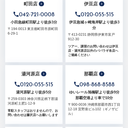
町田店
伊豆店
042-721-0008
0120-055-515
小田急線町田駅より徒歩3分
伊豆急城ヶ崎海岸駅より徒歩3
分
〒194-0013 東京都町田市原町田
6-29-1
〒413-0231 静岡県伊東市富戸
912-30
ツアー、講習のお問い合わせは伊豆
店・湯河原店以外のパパラギ各店へ
ご連絡ください
湯河原店
那覇店
0120-055-515
098-868-8588
湯河原駅より徒歩5分
ゆいレール旭橋駅より徒歩9分
那覇空港より車で10分
〒259-0303 神奈川県足柄下郡湯
河原町土肥1-12-9
〒900-0036 沖縄県那覇市西1丁目
12-18 宜野座ビル102（ギノザビ
常駐スタッフはおりませんので、お
ル）
問い合わせは藤沢店へお願いします