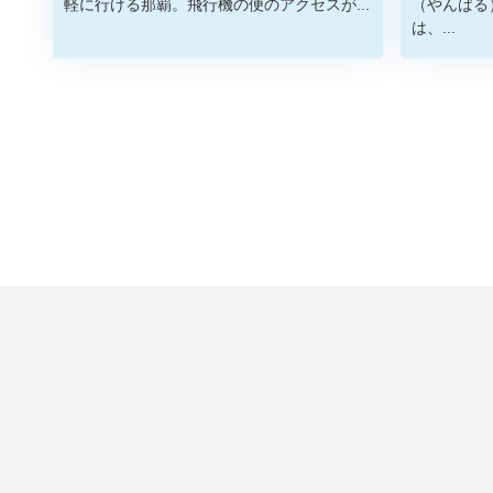
軽に行ける那覇。飛行機の便のアクセスが...
（やんばる
は、...