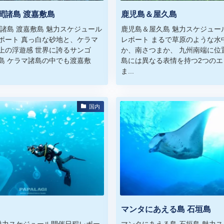
間諸島 渡嘉敷島
鹿児島＆屋久島
間諸島 渡嘉敷島 魅力スケジュール
鹿児島＆屋久島 魅力スケジュー
ポート 真っ白な砂地と、ケラマ
レポート まるで草原のような水
上の浮遊感 世界に誇るサンゴ
か、南さつまか、 九州南端に位
島 ケラマ諸島の中でも渡嘉敷
島には異なる表情を持つ2つのエ
ま...
国内
マンタにあえる島 石垣島
 魅力スケジュール開催日程レポー
マンタにあえる島 石垣島 魅力