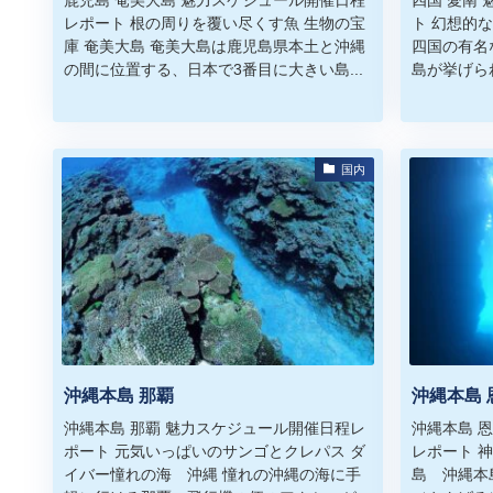
レポート 根の周りを覆い尽くす魚 生物の宝
ト 幻想的
庫 奄美大島 奄美大島は鹿児島県本土と沖縄
四国の有名
の間に位置する、日本で3番目に大きい島...
島が挙げら
国内
沖縄本島 那覇
沖縄本島 
沖縄本島 那覇 魅力スケジュール開催日程レ
沖縄本島 
ポート 元気いっぱいのサンゴとクレパス ダ
レポート 
イバー憧れの海 沖縄 憧れの沖縄の海に手
島 沖縄本