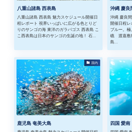
八重山諸島 西表島
沖縄 慶良
八重山諸島 西表島 魅力スケジュール開催日
沖縄 慶良
程レポート 視界いっぱいに広がる色とりど
開催日程レ
りのサンゴの海 東洋のガラパゴス 西表島 こ
ブルー。極
こ西表島は日本のサンゴの生誕の地！ 石...
礁 渡嘉敷
島...
国内
鹿児島 奄美大島
四国 愛南
鹿児島 奄美大島 魅力スケジュール開催日程
四国 愛南