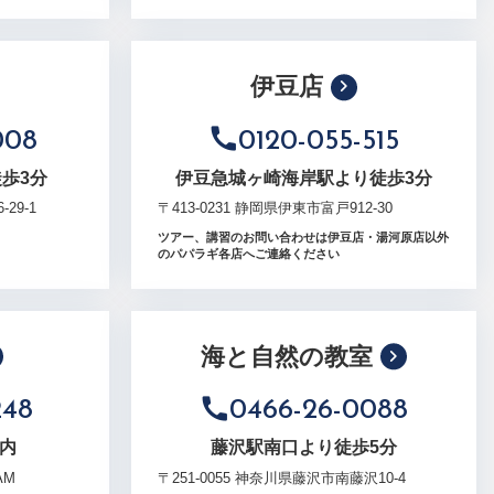
伊豆店
008
0120-055-515
歩3分
伊豆急城ヶ崎海岸駅より徒歩3分
29-1
〒413-0231 静岡県伊東市富戸912-30
ツアー、講習のお問い合わせは伊豆店・湯河原店以外
のパパラギ各店へご連絡ください
海と自然の教室
248
0466-26-0088
内
藤沢駅南口より徒歩5分
AM
〒251-0055 神奈川県藤沢市南藤沢10-4