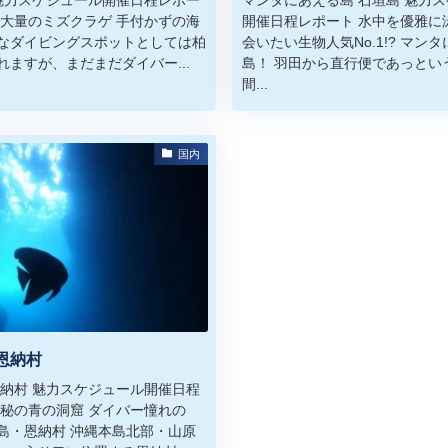
な大量のミズクラゲ 手付かずの海
開催日程レポート 水中を優雅に
なダイビングスポットとしては柏
会いたい生物人気No.1!? マン
れますが、まだまだダイバー...
島！ 羽田から直行便であっとい
間...
国内
恩納村
恩納村 魅力スケジュール開催日程
神秘の青の洞窟 ダイバー憧れの
島・恩納村 沖縄本島北部・山原