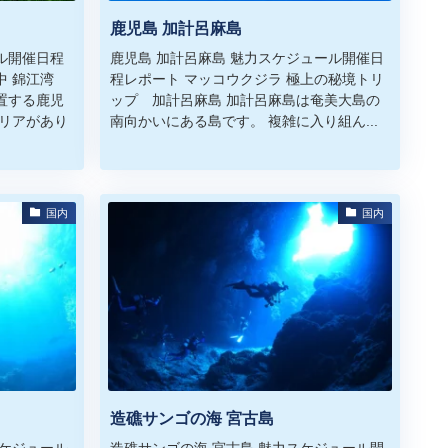
鹿児島 加計呂麻島
ル開催日程
鹿児島 加計呂麻島 魅力スケジュール開催日
中 錦江湾
程レポート マッコウクジラ 極上の秘境トリ
置する鹿児
ップ 加計呂麻島 加計呂麻島は奄美大島の
リアがあり
南向かいにある島です。 複雑に入り組ん...
国内
国内
造礁サンゴの海 宮古島
スケジュール
造礁サンゴの海 宮古島 魅力スケジュール開