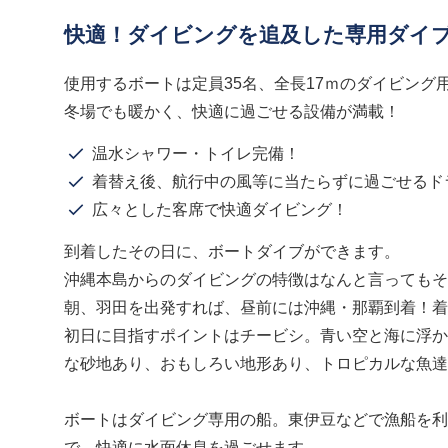
快適！ダイビングを追及した専用ダイ
使用するボートは定員35名、全長17ｍのダイビング
冬場でも暖かく、快適に過ごせる設備が満載！
温水シャワー・トイレ完備！
着替え後、航行中の風等に当たらずに過ごせるド
広々とした客席で快適ダイビング！
到着したその日に、ボートダイブができます。
沖縄本島からのダイビングの特徴はなんと言ってもそ
朝、羽田を出発すれば、昼前には沖縄・那覇到着！着
初日に目指すポイントはチービシ。青い空と海に浮か
な砂地あり、おもしろい地形あり、トロピカルな魚達
ボートはダイビング専用の船。東伊豆などで漁船を利
で、快適に水面休息を過ごせます。