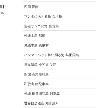
潜れ
四国 愛南
グを
マンタにあえる島 石垣島
造礁サンゴの海 宮古島
沖縄本島 那覇
沖縄本島 恩納村
ハンマーヘッド舞い踊る海 与那国島
世界遺産 小笠原 父島
四国 高知県柏島
和歌山 南紀串本
沖縄 慶良間諸島 阿嘉島
世界自然遺産 知床流氷