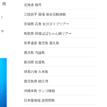
。周
北海道 積丹
三陸岩手 藻場 保全活動体験
！
宮城県 石巻 女川ダイブツアー
ちゃ
鳥取県 田後ばばちゃん鍋ツアー
世界遺産 鹿児島 屋久島
鹿児島 与論島
新潟県 佐渡島
球美の海 久米島
鹿児島県 錦江湾
沖縄本島 サンゴ移植
日本最南端 波照間島