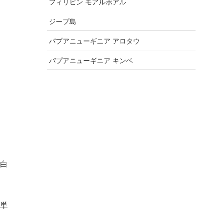
フィリピン モアルボアル
ジープ島
パプアニューギニア アロタウ
パプアニューギニア キンベ
白
単