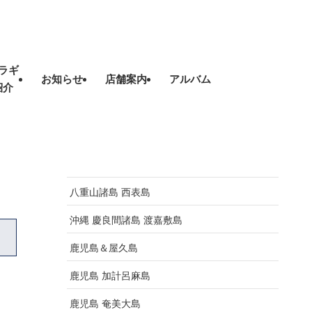
ラギ
お知らせ
店舗案内
アルバム
紹介
八重山諸島 西表島
沖縄 慶良間諸島 渡嘉敷島
鹿児島＆屋久島
鹿児島 加計呂麻島
鹿児島 奄美大島