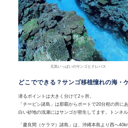
元気いっぱいのサンゴとクレパス
どこでできる？サンゴ移植憧れの海・
潜るポイントは大きく分けて2ヶ所。
「チービシ諸島」は那覇からボートで20分程の所に
白い砂地の浅瀬にはサンゴが密生してます。トンネル
「慶良間（ケラマ）諸島」は、沖縄本島より西へ40k