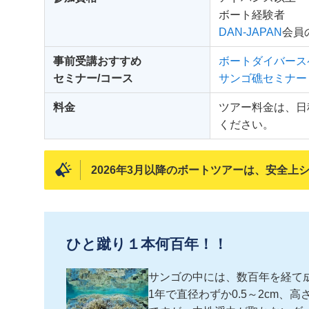
ボート経験者
DAN-JAPAN
会
事前受講おすすめ
ボートダイバース
セミナー/コース
サンゴ礁セミナー
料金
ツアー料金は、日
ください。
2026年3月以降のボートツアーは、安全
ひと蹴り１本何百年！！
サンゴの中には、数百年を経て
1年で直径わずか0.5～2cm、高