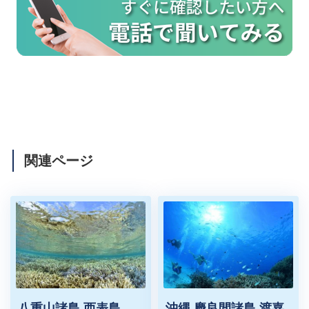
関連ページ
八重山諸島 西表島
沖縄 慶良間諸島 渡嘉