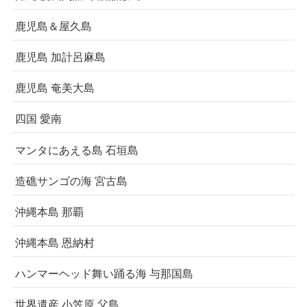
鹿児島＆屋久島
鹿児島 加計呂麻島
鹿児島 奄美大島
四国 愛南
マンタにあえる島 石垣島
造礁サンゴの海 宮古島
沖縄本島 那覇
沖縄本島 恩納村
ハンマーヘッド舞い踊る海 与那国島
世界遺産 小笠原 父島