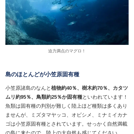
迫力満点のマグロ！
島のほとんどが小笠原固有種
小笠原諸島のなんと
植物約40％、樹木約70％、カタツ
ムリ約95％、鳥類約25％か固有種
といわれています！
魚類は固有種の判別が難しく陸上ほど種類は多くあり
ませんが、ミズタマヤッコ、オビシメ、ミナミイカナ
ゴは小笠原固有種とされています。せっかく自然満載
の島に来たので、陸上の大自然も感じてください。