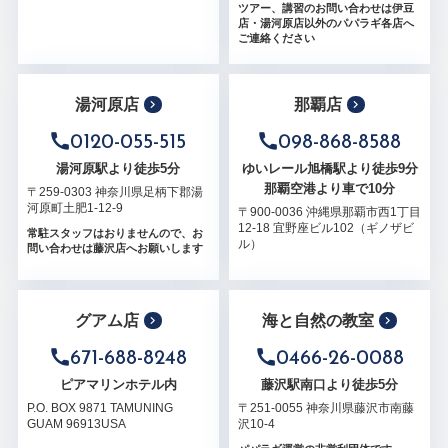
ツアー、講習のお問い合わせは伊豆
店・湯河原店以外のパパラギ各店へ
ご連絡ください
湯河原店
那覇店
0120-055-515
098-868-8588
湯河原駅より徒歩5分
ゆいレール旭橋駅より徒歩9分
那覇空港より車で10分
〒259-0303 神奈川県足柄下郡湯
河原町土肥1-12-9
〒900-0036 沖縄県那覇市西1丁目
12-18 宜野座ビル102（ギノザビ
常駐スタッフはおりませんので、お
ル）
問い合わせは藤沢店へお願いします
グアム店
海と自然の教室
671-688-8248
0466-26-0088
ピアマリンホテル内
藤沢駅南口より徒歩5分
P.O. BOX 9871 TAMUNING
〒251-0055 神奈川県藤沢市南藤
GUAM 96913USA
沢10-4