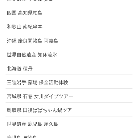
四国 高知県柏島
和歌山 南紀串本
沖縄 慶良間諸島 阿嘉島
世界自然遺産 知床流氷
北海道 積丹
三陸岩手 藻場 保全活動体験
宮城県 石巻 女川ダイブツアー
鳥取県 田後ばばちゃん鍋ツアー
世界遺産 鹿児島 屋久島
鹿児島 与論島