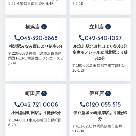
1-21-4 繁昌社南池袋ビル4F
7-2-10
横浜店
立川店
045-320-6868
042-540-1027
横浜駅みなみ西口より徒歩6分
JR立川駅北改札口より徒歩3分
多摩モノレール立川北駅より徒
〒220-0073 神奈川県横浜市西区
歩2分
岡野1-13-5 横浜西口サンエースビ
ル 4F
〒190-0012 東京都立川市曙町1-
16-1 2F
町田店
伊豆店
042-721-0008
0120-055-515
小田急線町田駅より徒歩3分
伊豆急城ヶ崎海岸駅より徒歩3
分
〒194-0013 東京都町田市原町田
6-29-1
〒413-0231 静岡県伊東市富戸
912-30