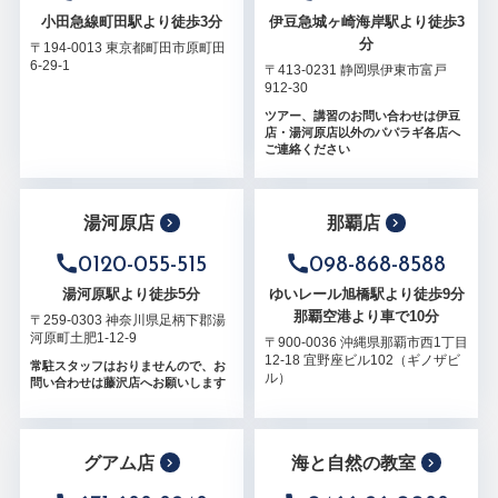
小田急線町田駅より徒歩3分
伊豆急城ヶ崎海岸駅より徒歩3
分
〒194-0013 東京都町田市原町田
6-29-1
〒413-0231 静岡県伊東市富戸
912-30
ツアー、講習のお問い合わせは伊豆
店・湯河原店以外のパパラギ各店へ
ご連絡ください
湯河原店
那覇店
0120-055-515
098-868-8588
湯河原駅より徒歩5分
ゆいレール旭橋駅より徒歩9分
那覇空港より車で10分
〒259-0303 神奈川県足柄下郡湯
河原町土肥1-12-9
〒900-0036 沖縄県那覇市西1丁目
12-18 宜野座ビル102（ギノザビ
常駐スタッフはおりませんので、お
ル）
問い合わせは藤沢店へお願いします
グアム店
海と自然の教室