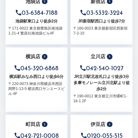
池袋店
新宿店
03-6384-7188
03-5332-3224
池袋駅東口より徒歩2分
JR新宿駅西口より徒歩7分
〒171-0022 東京都豊島区南池袋
〒160-0023 東京都新宿区西新宿
1-21-4 繁昌社南池袋ビル4F
7-2-10
横浜店
立川店
045-320-6868
042-540-1027
横浜駅みなみ西口より徒歩6分
JR立川駅北改札口より徒歩3分
多摩モノレール立川北駅より徒
〒220-0073 神奈川県横浜市西区
歩2分
岡野1-13-5 横浜西口サンエースビ
ル 4F
〒190-0012 東京都立川市曙町1-
16-1 2F
町田店
伊豆店
042-721-0008
0120-055-515