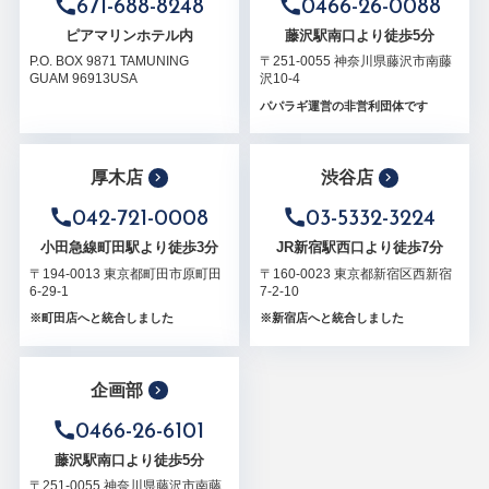
671-688-8248
0466-26-0088
ピアマリンホテル内
藤沢駅南口より徒歩5分
P.O. BOX 9871 TAMUNING
〒251-0055 神奈川県藤沢市南藤
GUAM 96913USA
沢10-4
パパラギ運営の非営利団体です
厚木店
渋谷店
042-721-0008
03-5332-3224
小田急線町田駅より徒歩3分
JR新宿駅西口より徒歩7分
〒194-0013 東京都町田市原町田
〒160-0023 東京都新宿区西新宿
6-29-1
7-2-10
※町田店へと統合しました
※新宿店へと統合しました
企画部
0466-26-6101
藤沢駅南口より徒歩5分
〒251-0055 神奈川県藤沢市南藤