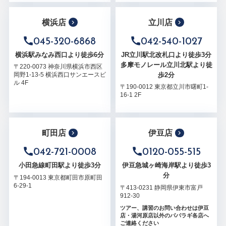
横浜店
立川店
045-320-6868
042-540-1027
横浜駅みなみ西口より徒歩6分
JR立川駅北改札口より徒歩3分
多摩モノレール立川北駅より徒
〒220-0073 神奈川県横浜市西区
歩2分
岡野1-13-5 横浜西口サンエースビ
ル 4F
〒190-0012 東京都立川市曙町1-
16-1 2F
町田店
伊豆店
042-721-0008
0120-055-515
小田急線町田駅より徒歩3分
伊豆急城ヶ崎海岸駅より徒歩3
分
〒194-0013 東京都町田市原町田
6-29-1
〒413-0231 静岡県伊東市富戸
912-30
ツアー、講習のお問い合わせは伊豆
店・湯河原店以外のパパラギ各店へ
ご連絡ください