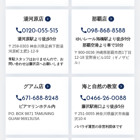
湯河原店
那覇店
0120-055-515
098-868-8588
湯河原駅より徒歩5分
ゆいレール旭橋駅より徒歩9分
那覇空港より車で10分
〒259-0303 神奈川県足柄下郡湯
河原町土肥1-12-9
〒900-0036 沖縄県那覇市西1丁目
12-18 宜野座ビル102（ギノザビ
常駐スタッフはおりませんので、お
ル）
問い合わせは藤沢店へお願いします
グアム店
海と自然の教室
671-688-8248
0466-26-0088
ピアマリンホテル内
藤沢駅南口より徒歩5分
P.O. BOX 9871 TAMUNING
〒251-0055 神奈川県藤沢市南藤
GUAM 96913USA
沢10-4
パパラギ運営の非営利団体です