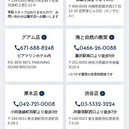
〒259-0303 神奈川県足柄下郡湯
河原町土肥1-12-9
〒900-0036 沖縄県那覇市西1丁目
12-18 宜野座ビル102（ギノザビ
常駐スタッフはおりませんので、お
ル）
問い合わせは藤沢店へお願いします
グアム店
海と自然の教室
671-688-8248
0466-26-0088
ピアマリンホテル内
藤沢駅南口より徒歩5分
P.O. BOX 9871 TAMUNING
〒251-0055 神奈川県藤沢市南藤
GUAM 96913USA
沢10-4
パパラギ運営の非営利団体です
厚木店
渋谷店
042-721-0008
03-5332-3224
小田急線町田駅より徒歩3分
JR新宿駅西口より徒歩7分
〒194-0013 東京都町田市原町田
〒160-0023 東京都新宿区西新宿
6-29-1
7-2-10