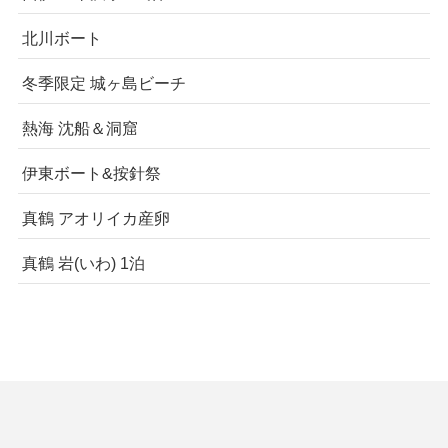
北川ボート
冬季限定 城ヶ島ビーチ
熱海 沈船＆洞窟
伊東ボート&按針祭
真鶴 アオリイカ産卵
真鶴 岩(いわ) 1泊