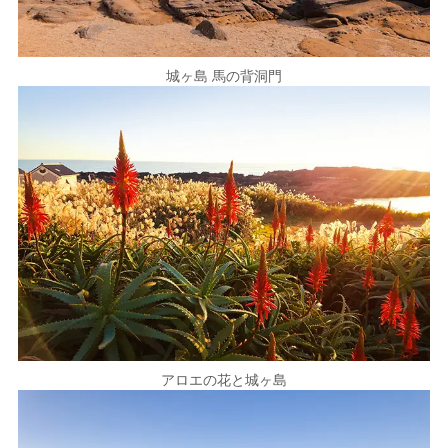
城ヶ島 馬の背洞門
アロエの花と城ヶ島