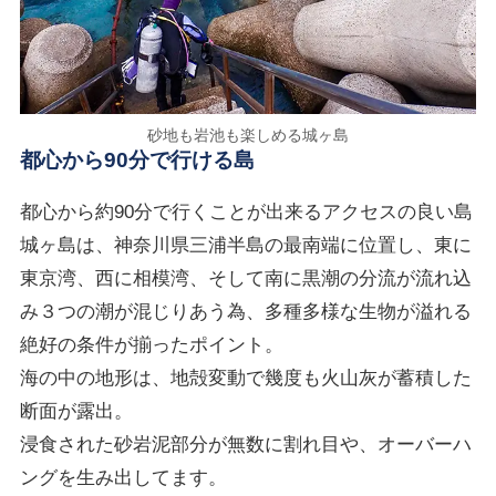
砂地も岩池も楽しめる城ヶ島
都心から90分で行ける島
都心から約90分で行くことが出来るアクセスの良い島
城ヶ島は、神奈川県三浦半島の最南端に位置し、東に
東京湾、西に相模湾、そして南に黒潮の分流が流れ込
み３つの潮が混じりあう為、多種多様な生物が溢れる
絶好の条件が揃ったポイント。
海の中の地形は、地殻変動で幾度も火山灰が蓄積した
断面が露出。
浸食された砂岩泥部分が無数に割れ目や、オーバーハ
ングを生み出してます。