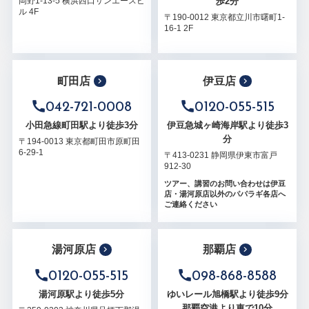
歩2分
岡野1-13-5 横浜西口サンエースビ
ル 4F
〒190-0012 東京都立川市曙町1-
16-1 2F
町田店
伊豆店
042-721-0008
0120-055-515
小田急線町田駅より徒歩3分
伊豆急城ヶ崎海岸駅より徒歩3
分
〒194-0013 東京都町田市原町田
6-29-1
〒413-0231 静岡県伊東市富戸
912-30
ツアー、講習のお問い合わせは伊豆
店・湯河原店以外のパパラギ各店へ
ご連絡ください
湯河原店
那覇店
0120-055-515
098-868-8588
湯河原駅より徒歩5分
ゆいレール旭橋駅より徒歩9分
那覇空港より車で10分