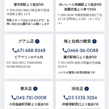
湯河原駅より徒歩5分
ゆいレール旭橋駅より徒歩9分
那覇空港より車で10分
〒259-0303 神奈川県足柄下郡湯
河原町土肥1-12-9
〒900-0036 沖縄県那覇市西1丁目
12-18 宜野座ビル102（ギノザビ
常駐スタッフはおりませんので、お
ル）
問い合わせは藤沢店へお願いします
グアム店
海と自然の教室
671-688-8248
0466-26-0088
ピアマリンホテル内
藤沢駅南口より徒歩5分
P.O. BOX 9871 TAMUNING
〒251-0055 神奈川県藤沢市南藤
GUAM 96913USA
沢10-4
パパラギ運営の非営利団体です
厚木店
渋谷店
042-721-0008
03-5332-3224
小田急線町田駅より徒歩3分
JR新宿駅西口より徒歩7分