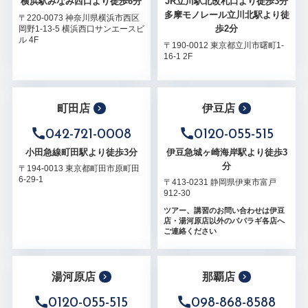
横浜駅みなみ西口より徒歩6分
JR立川駅北改札口より徒歩3分
多摩モノレール立川北駅より徒
〒220-0073 神奈川県横浜市西区
歩2分
岡野1-13-5 横浜西口サンエースビ
ル 4F
〒190-0012 東京都立川市曙町1-
16-1 2F
町田店
伊豆店
042-721-0008
0120-055-515
小田急線町田駅より徒歩3分
伊豆急城ヶ崎海岸駅より徒歩3
分
〒194-0013 東京都町田市原町田
6-29-1
〒413-0231 静岡県伊東市富戸
912-30
ツアー、講習のお問い合わせは伊豆
店・湯河原店以外のパパラギ各店へ
ご連絡ください
湯河原店
那覇店
0120-055-515
098-868-8588