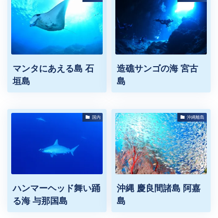
マンタにあえる島 石
造礁サンゴの海 宮古
垣島
島
国内
沖縄離島
ハンマーヘッド舞い踊
沖縄 慶良間諸島 阿嘉
る海 与那国島
島