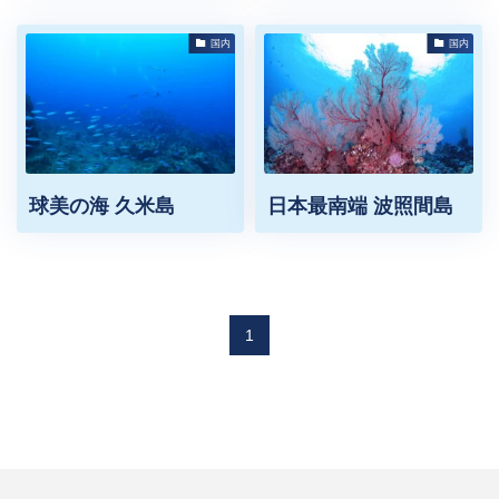
国内
国内
球美の海 久米島
日本最南端 波照間島
1