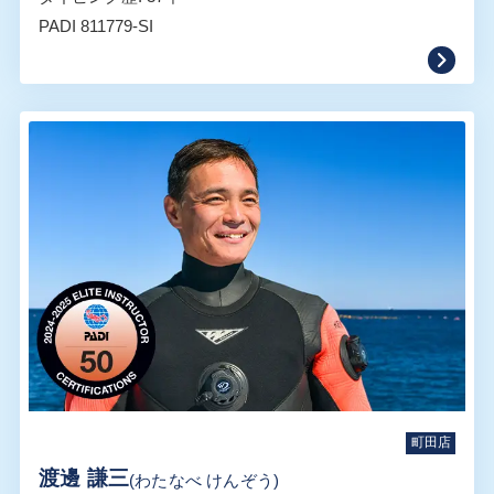
PADI 811779-SI
町田店
渡邊 謙三
(わたなべ けんぞう)