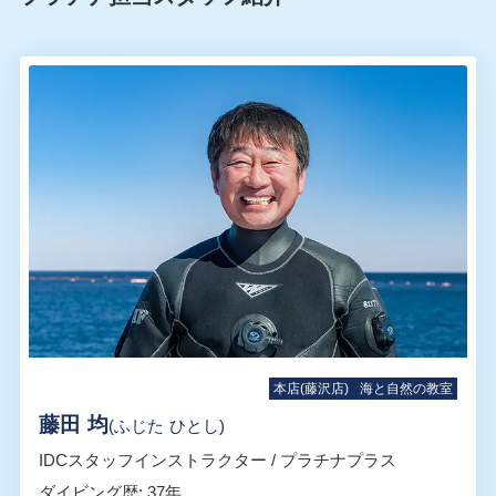
本店(藤沢店)
海と自然の教室
藤田 均
(ふじた ひとし)
IDCスタッフインストラクター / プラチナプラス
ダイビング歴: 37年