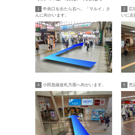
中央口を出たら右へ、「マルイ」さ
広
1
2
んに向かいます。
いに左
小田急線改札方面へ向かいます。
売
4
5