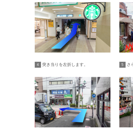
突き当りを左折します。
さ
4
5