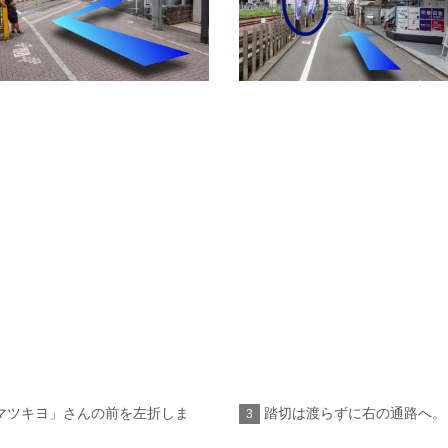
マツキヨ」さんの前を左折しま
踏切は渡らずに右の通路へ。
3