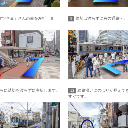
マツキヨ」さんの前を左折しま
踏切は渡らずに右の通路へ。
9
らに踏切を渡らずに右折します。
線路沿いにのぼりが見えて
12
すぐです。