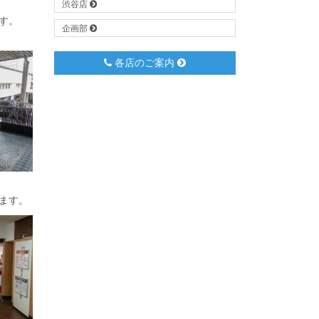
渋谷店
す。
企画部
各店のご案内
ます。