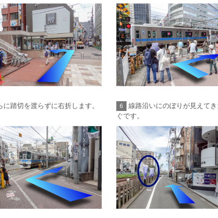
らに踏切を渡らずに右折します。
線路沿いにのぼりが見えてき
6
ぐです。