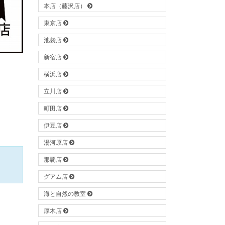
本店（藤沢店）
東京店
池袋店
新宿店
横浜店
立川店
町田店
伊豆店
湯河原店
那覇店
グアム店
海と自然の教室
厚木店