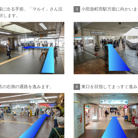
場に出る手前、「マルイ」さん沿
小田急町田駅方面に向かいま
3
折します。
店の右側の通路を進みます。
東口を目指してまっすぐ進み
6