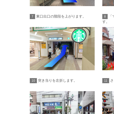
東口出口の階段を上がります。
「
7
8
す。
突き当りを左折します。
さ
10
11