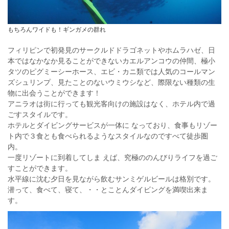
もちろんワイドも！ギンガメの群れ
フィリピンで初発見のサークルドドラゴネットやホムラハゼ、日
本ではなかなか見ることができないカエルアンコウの仲間、極小
タツのピグミーシーホース、エビ・カニ類では人気のコールマン
ズシュリンプ、見たことのないウミウシなど、際限ない種類の生
物に出会うことができます！
アニラオは街に行っても観光客向けの施設はなく、ホテル内で過
ごすスタイルです。
ホテルとダイビングサービスが一体に なっており、食事もリゾー
ト内で３食とも食べられるようなスタイルなのですべて徒歩圏
内。
一度リゾートに到着してしま えば、究極ののんびりライフを過ご
すことができます。
水平線に沈む夕日を見ながら飲むサンミゲルビールは格別です。
潜って、食べて、寝て、・・とことんダイビングを満喫出来ま
す。