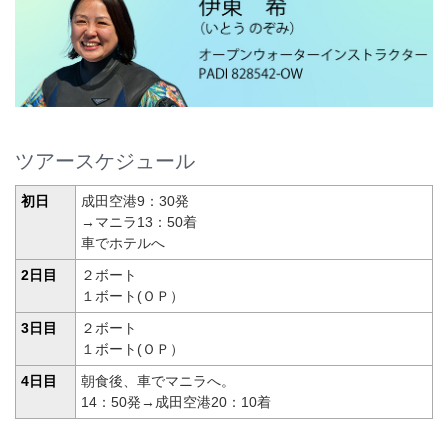
ツアースケジュール
初日
成田空港9：30発
→マニラ13：50着
車でホテルへ
2日目
２ボート
１ボート(ＯＰ）
3日目
２ボート
１ボート(ＯＰ）
4日目
朝食後、車でマニラへ。
14：50発→成田空港20：10着