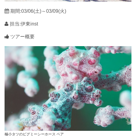
期間:03/06(土)～03/09(火)
担当:伊東inst
ツアー概要
極小タツのピグミーシーホース ペア