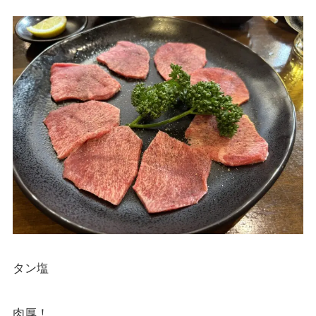
タン塩
肉厚！