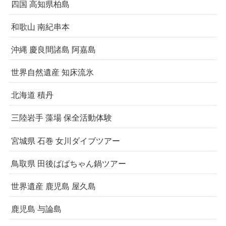
四国 高知県柏島
和歌山 南紀串本
沖縄 慶良間諸島 阿嘉島
世界自然遺産 知床流氷
北海道 積丹
三陸岩手 藻場 保全活動体験
宮城県 石巻 女川ダイブツアー
鳥取県 田後ばばちゃん鍋ツアー
世界遺産 鹿児島 屋久島
鹿児島 与論島