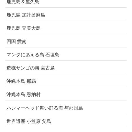
鹿児島＆屋久島
鹿児島 加計呂麻島
鹿児島 奄美大島
四国 愛南
マンタにあえる島 石垣島
造礁サンゴの海 宮古島
沖縄本島 那覇
沖縄本島 恩納村
ハンマーヘッド舞い踊る海 与那国島
世界遺産 小笠原 父島