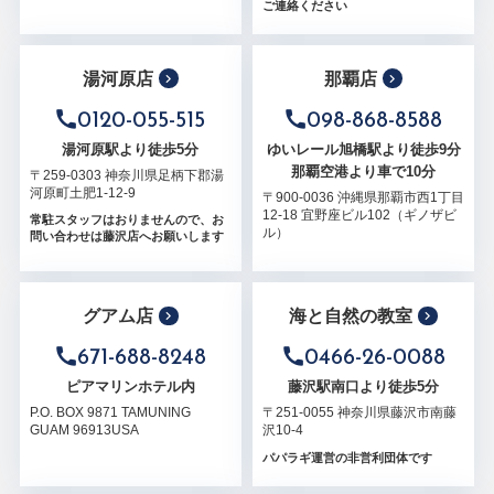
ご連絡ください
湯河原店
那覇店
0120-055-515
098-868-8588
湯河原駅より徒歩5分
ゆいレール旭橋駅より徒歩9分
那覇空港より車で10分
〒259-0303 神奈川県足柄下郡湯
河原町土肥1-12-9
〒900-0036 沖縄県那覇市西1丁目
12-18 宜野座ビル102（ギノザビ
常駐スタッフはおりませんので、お
ル）
問い合わせは藤沢店へお願いします
グアム店
海と自然の教室
671-688-8248
0466-26-0088
ピアマリンホテル内
藤沢駅南口より徒歩5分
P.O. BOX 9871 TAMUNING
〒251-0055 神奈川県藤沢市南藤
GUAM 96913USA
沢10-4
パパラギ運営の非営利団体です