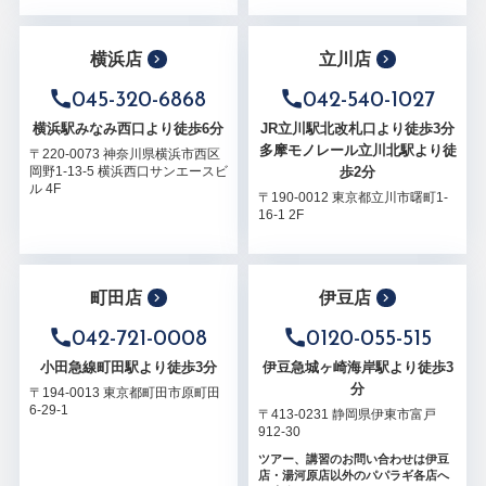
横浜店
立川店
045-320-6868
042-540-1027
横浜駅みなみ西口より徒歩6分
JR立川駅北改札口より徒歩3分
多摩モノレール立川北駅より徒
〒220-0073 神奈川県横浜市西区
歩2分
岡野1-13-5 横浜西口サンエースビ
ル 4F
〒190-0012 東京都立川市曙町1-
16-1 2F
町田店
伊豆店
042-721-0008
0120-055-515
小田急線町田駅より徒歩3分
伊豆急城ヶ崎海岸駅より徒歩3
分
〒194-0013 東京都町田市原町田
6-29-1
〒413-0231 静岡県伊東市富戸
912-30
ツアー、講習のお問い合わせは伊豆
店・湯河原店以外のパパラギ各店へ