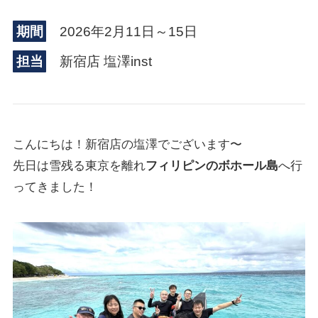
期間
2026年2月11日～15日
担当
新宿店 塩澤inst
こんにちは！新宿店の塩澤でございます〜
先日は雪残る東京を離れ
フィリピンのボホール島
へ行
ってきました！