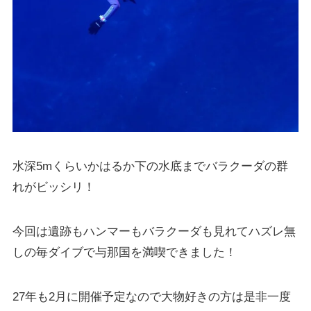
水深5mくらいかはるか下の水底までバラクーダの群
れがビッシリ！
今回は遺跡もハンマーもバラクーダも見れてハズレ無
しの毎ダイブで与那国を満喫できました！
27年も2月に開催予定なので大物好きの方は是非一度