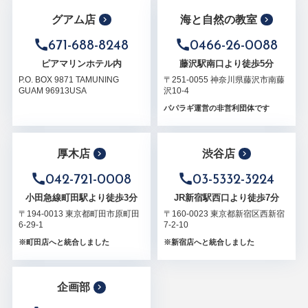
グアム店
海と自然の教室
671-688-8248
0466-26-0088
ピアマリンホテル内
藤沢駅南口より徒歩5分
P.O. BOX 9871 TAMUNING
〒251-0055 神奈川県藤沢市南藤
GUAM 96913USA
沢10-4
パパラギ運営の非営利団体です
厚木店
渋谷店
042-721-0008
03-5332-3224
小田急線町田駅より徒歩3分
JR新宿駅西口より徒歩7分
〒194-0013 東京都町田市原町田
〒160-0023 東京都新宿区西新宿
6-29-1
7-2-10
※町田店へと統合しました
※新宿店へと統合しました
企画部