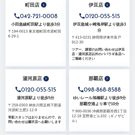
町田店
伊豆店
042-721-0008
0120-055-515
小田急線町田駅より徒歩3分
伊豆急城ヶ崎海岸駅より徒歩3
分
〒194-0013 東京都町田市原町田
6-29-1
〒413-0231 静岡県伊東市富戸
912-30
ツアー、講習のお問い合わせは伊豆
店・湯河原店以外のパパラギ各店へ
ご連絡ください
湯河原店
那覇店
0120-055-515
098-868-8588
湯河原駅より徒歩5分
ゆいレール旭橋駅より徒歩9分
那覇空港より車で10分
〒259-0303 神奈川県足柄下郡湯
河原町土肥1-12-9
〒900-0036 沖縄県那覇市西1丁目
12-18 宜野座ビル102（ギノザビ
常駐スタッフはおりませんので、お
ル）
問い合わせは藤沢店へお願いします