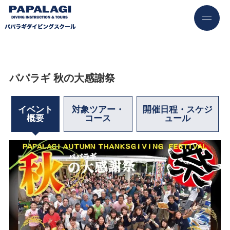
パパラギ 秋の大感謝祭
イベント
対象ツアー・
開催日程・スケジ
概要
コース
ュール