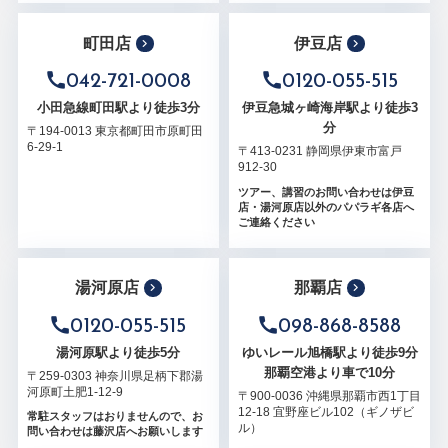
町田店
伊豆店
042-721-0008
0120-055-515
小田急線町田駅より徒歩3分
伊豆急城ヶ崎海岸駅より徒歩3
分
〒194-0013 東京都町田市原町田
6-29-1
〒413-0231 静岡県伊東市富戸
912-30
ツアー、講習のお問い合わせは伊豆
店・湯河原店以外のパパラギ各店へ
ご連絡ください
湯河原店
那覇店
0120-055-515
098-868-8588
湯河原駅より徒歩5分
ゆいレール旭橋駅より徒歩9分
那覇空港より車で10分
〒259-0303 神奈川県足柄下郡湯
河原町土肥1-12-9
〒900-0036 沖縄県那覇市西1丁目
12-18 宜野座ビル102（ギノザビ
常駐スタッフはおりませんので、お
ル）
問い合わせは藤沢店へお願いします