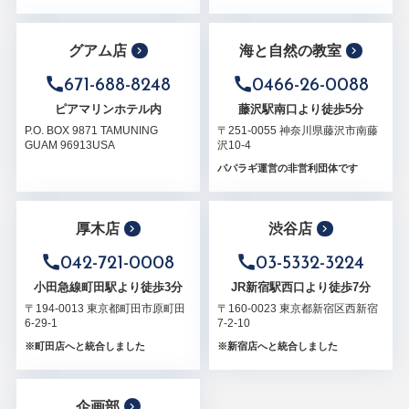
グアム店
海と自然の教室
671-688-8248
0466-26-0088
ピアマリンホテル内
藤沢駅南口より徒歩5分
P.O. BOX 9871 TAMUNING
〒251-0055 神奈川県藤沢市南藤
GUAM 96913USA
沢10-4
パパラギ運営の非営利団体です
厚木店
渋谷店
042-721-0008
03-5332-3224
小田急線町田駅より徒歩3分
JR新宿駅西口より徒歩7分
〒194-0013 東京都町田市原町田
〒160-0023 東京都新宿区西新宿
6-29-1
7-2-10
※町田店へと統合しました
※新宿店へと統合しました
企画部