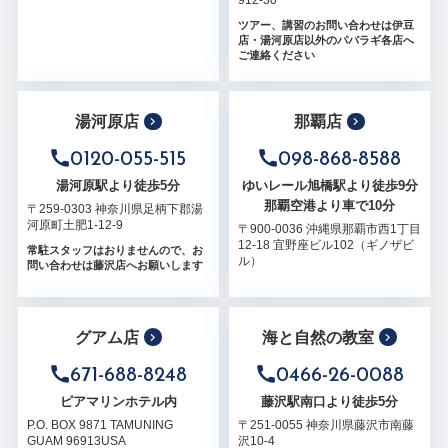
912-30
ツアー、講習のお問い合わせは伊豆
店・湯河原店以外のパパラギ各店へ
ご連絡ください
湯河原店
那覇店
0120-055-515
098-868-8588
湯河原駅より徒歩5分
ゆいレール旭橋駅より徒歩9分
那覇空港より車で10分
〒259-0303 神奈川県足柄下郡湯
河原町土肥1-12-9
〒900-0036 沖縄県那覇市西1丁目
12-18 宜野座ビル102（ギノザビ
常駐スタッフはおりませんので、お
ル）
問い合わせは藤沢店へお願いします
グアム店
海と自然の教室
671-688-8248
0466-26-0088
ピアマリンホテル内
藤沢駅南口より徒歩5分
P.O. BOX 9871 TAMUNING
〒251-0055 神奈川県藤沢市南藤
GUAM 96913USA
沢10-4