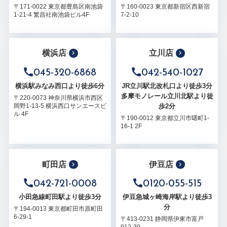
〒171-0022 東京都豊島区南池袋
〒160-0023 東京都新宿区西新宿
1-21-4 繁昌社南池袋ビル4F
7-2-10
横浜店
立川店
045-320-6868
042-540-1027
横浜駅みなみ西口より徒歩6分
JR立川駅北改札口より徒歩3分
多摩モノレール立川北駅より徒
〒220-0073 神奈川県横浜市西区
歩2分
岡野1-13-5 横浜西口サンエースビ
ル 4F
〒190-0012 東京都立川市曙町1-
16-1 2F
町田店
伊豆店
042-721-0008
0120-055-515
小田急線町田駅より徒歩3分
伊豆急城ヶ崎海岸駅より徒歩3
分
〒194-0013 東京都町田市原町田
6-29-1
〒413-0231 静岡県伊東市富戸