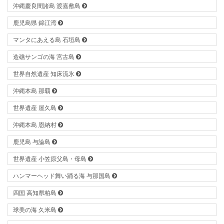
沖縄慶良間諸島 渡嘉敷島
鹿児島県 錦江湾
マンタにあえる島 石垣島
造礁サンゴの海 宮古島
世界自然遺産 知床流氷
沖縄本島 那覇
世界遺産 屋久島
沖縄本島 恩納村
鹿児島 与論島
世界遺産 小笠原父島・母島
ハンマーヘッド舞い踊る海 与那国島
四国 高知県柏島
球美の海 久米島