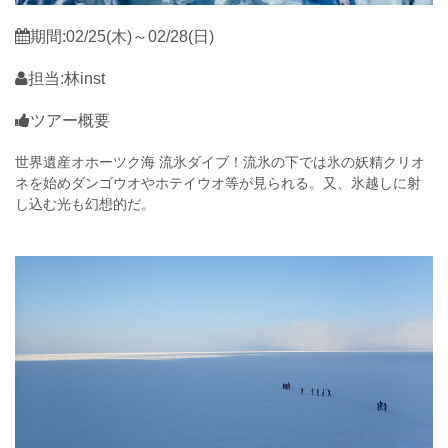
期間:02/25(木)～02/28(日)
担当:林inst
ツアー概要
世界遺産オホーツク海 流氷ダイブ！流氷の下では氷の妖精クリオ
ネを始めダンゴウオやホテイウオ等が見られる。又、氷越しに射
し込む光も幻想的だ。