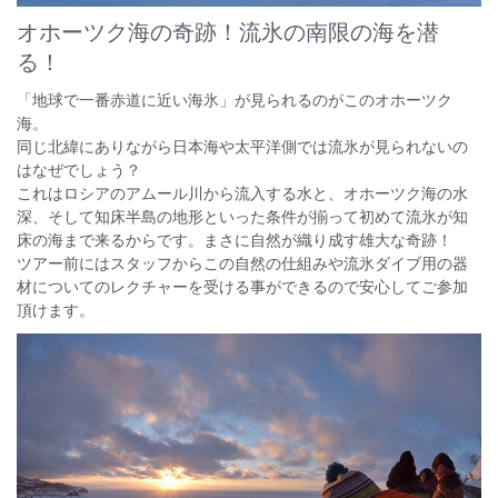
オホーツク海の奇跡！流氷の南限の海を潜
る！
「地球で一番赤道に近い海氷」が見られるのがこのオホーツク
海。
同じ北緯にありながら日本海や太平洋側では流氷が見られないの
はなぜでしょう？
これはロシアのアムール川から流入する水と、オホーツク海の水
深、そして知床半島の地形といった条件が揃って初めて流氷が知
床の海まで来るからです。まさに自然が織り成す雄大な奇跡！
ツアー前にはスタッフからこの自然の仕組みや流氷ダイブ用の器
材についてのレクチャーを受ける事ができるので安心してご参加
頂けます。