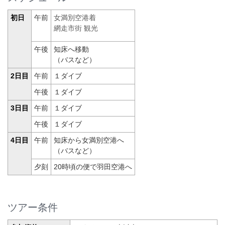
初日
午前
女満別空港着
網走市街 観光
午後
知床へ移動
（バスなど）
2日目
午前
１ダイブ
午後
１ダイブ
3日目
午前
１ダイブ
午後
１ダイブ
4日目
午前
知床から女満別空港へ
（バスなど）
夕刻
20時頃の便で羽田空港へ
ツアー条件