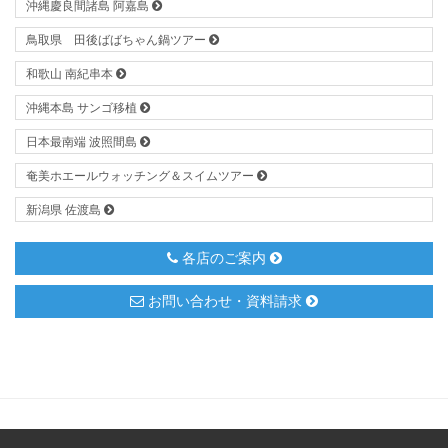
沖縄慶良間諸島 阿嘉島
鳥取県 田後ばばちゃん鍋ツアー
和歌山 南紀串本
沖縄本島 サンゴ移植
日本最南端 波照間島
奄美ホエールウォッチング＆スイムツアー
新潟県 佐渡島
各店のご案内
お問い合わせ・資料請求