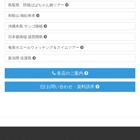
鳥取県 田後ばばちゃん鍋ツアー
和歌山 南紀串本
沖縄本島 サンゴ移植
日本最南端 波照間島
奄美ホエールウォッチング＆スイムツアー
新潟県 佐渡島
各店のご案内
お問い合わせ・資料請求