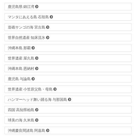
鹿児島県 錦江湾
マンタにあえる島 石垣島
造礁サンゴの海 宮古島
世界自然遺産 知床流氷
沖縄本島 那覇
世界遺産 屋久島
沖縄本島 恩納村
鹿児島 与論島
世界遺産 小笠原父島・母島
ハンマーヘッド舞い踊る海 与那国島
四国 高知県柏島
球美の海 久米島
沖縄慶良間諸島 阿嘉島