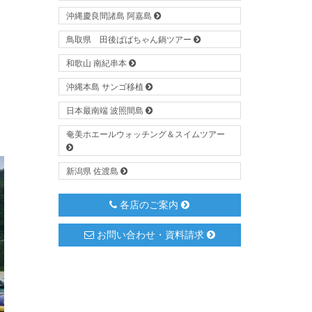
沖縄慶良間諸島 阿嘉島
鳥取県 田後ばばちゃん鍋ツアー
和歌山 南紀串本
沖縄本島 サンゴ移植
日本最南端 波照間島
奄美ホエールウォッチング＆スイムツアー
新潟県 佐渡島
各店のご案内
お問い合わせ・資料請求