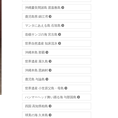
沖縄慶良間諸島 渡嘉敷島
鹿児島県 錦江湾
マンタにあえる島 石垣島
造礁サンゴの海 宮古島
世界自然遺産 知床流氷
沖縄本島 那覇
世界遺産 屋久島
沖縄本島 恩納村
鹿児島 与論島
世界遺産 小笠原父島・母島
ハンマーヘッド舞い踊る海 与那国島
四国 高知県柏島
球美の海 久米島