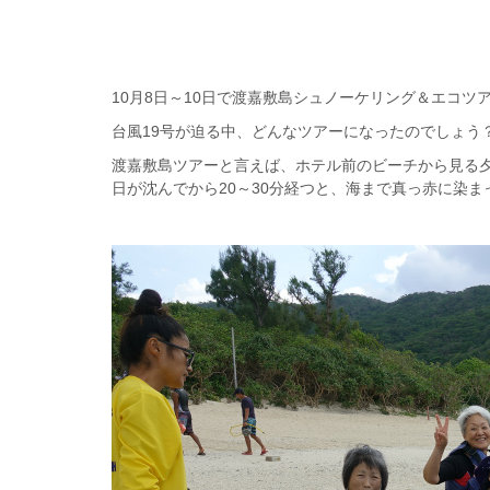
10月8日～10日で渡嘉敷島シュノーケリング＆エコツ
台風19号が迫る中、どんなツアーになったのでしょう
渡嘉敷島ツアーと言えば、ホテル前のビーチから見る
日が沈んでから20～30分経つと、海まで真っ赤に染ま