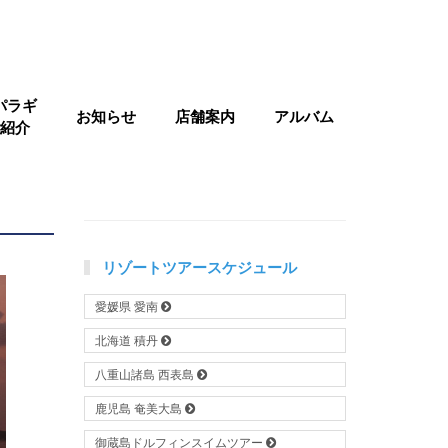
パラギ
お知らせ
店舗案内
アルバム
紹介
リゾートツアースケジュール
愛媛県 愛南
北海道 積丹
八重山諸島 西表島
鹿児島 奄美大島
御蔵島ドルフィンスイムツアー