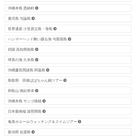
沖縄本島 恩納村
鹿児島 与論島
世界遺産 小笠原父島・母島
ハンマーヘッド舞い踊る海 与那国島
四国 高知県柏島
球美の海 久米島
沖縄慶良間諸島 阿嘉島
鳥取県 田後ばばちゃん鍋ツアー
和歌山 南紀串本
沖縄本島 サンゴ移植
日本最南端 波照間島
奄美ホエールウォッチング＆スイムツアー
新潟県 佐渡島