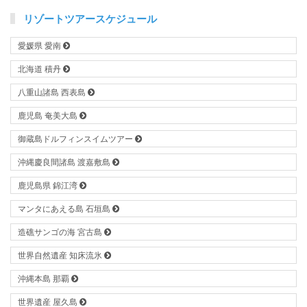
リゾートツアースケジュール
愛媛県 愛南
北海道 積丹
八重山諸島 西表島
鹿児島 奄美大島
御蔵島ドルフィンスイムツアー
沖縄慶良間諸島 渡嘉敷島
鹿児島県 錦江湾
マンタにあえる島 石垣島
造礁サンゴの海 宮古島
世界自然遺産 知床流氷
沖縄本島 那覇
世界遺産 屋久島