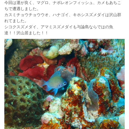
今回は運が良く、マグロ、ナポレオンフィッシュ、カメもあちこ
ちで遭遇しました。
カスミチョウチョウウオ、ハナゴイ、キホシスズメダイは沢山群
れてました。
シコクスズメダイ、アマミスズメダイも与論島ならではの魚
達！！沢山居ました！！