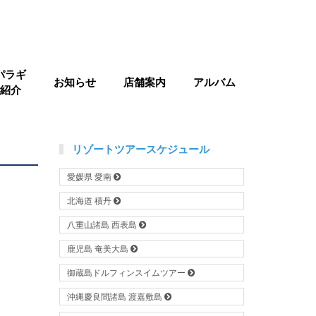
パラギ
お知らせ
店舗案内
アルバム
紹介
リゾートツアースケジュール
愛媛県 愛南
北海道 積丹
八重山諸島 西表島
鹿児島 奄美大島
御蔵島ドルフィンスイムツアー
沖縄慶良間諸島 渡嘉敷島