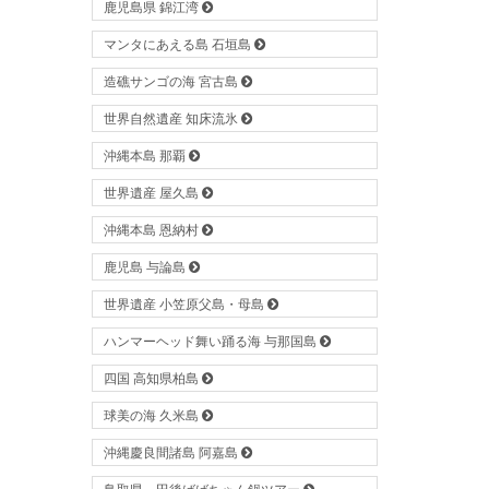
鹿児島県 錦江湾
マンタにあえる島 石垣島
造礁サンゴの海 宮古島
世界自然遺産 知床流氷
沖縄本島 那覇
世界遺産 屋久島
沖縄本島 恩納村
鹿児島 与論島
世界遺産 小笠原父島・母島
ハンマーヘッド舞い踊る海 与那国島
四国 高知県柏島
球美の海 久米島
沖縄慶良間諸島 阿嘉島