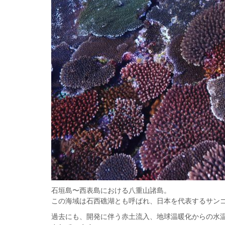
石垣島〜西表島における八重山諸島。
この海域は石西礁湖とも呼ばれ、日本を代表するサン
過去にも、開発に伴う赤土流入、地球温暖化からの水