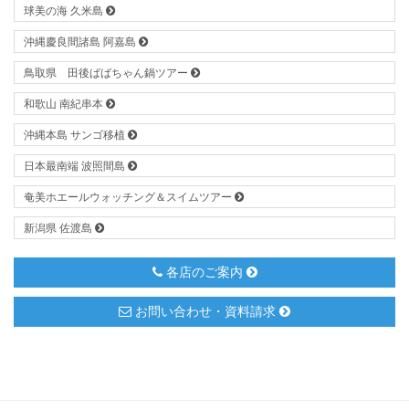
球美の海 久米島
沖縄慶良間諸島 阿嘉島
鳥取県 田後ばばちゃん鍋ツアー
和歌山 南紀串本
沖縄本島 サンゴ移植
日本最南端 波照間島
奄美ホエールウォッチング＆スイムツアー
新潟県 佐渡島
各店のご案内
お問い合わせ・資料請求