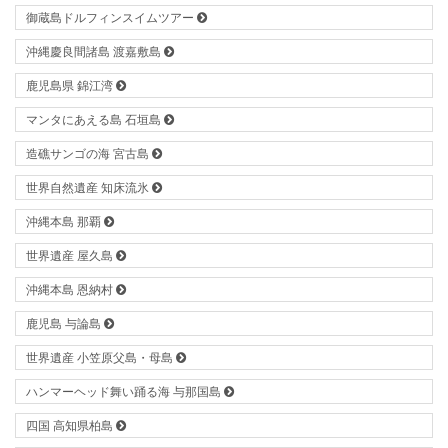
御蔵島ドルフィンスイムツアー
沖縄慶良間諸島 渡嘉敷島
鹿児島県 錦江湾
マンタにあえる島 石垣島
造礁サンゴの海 宮古島
世界自然遺産 知床流氷
沖縄本島 那覇
世界遺産 屋久島
沖縄本島 恩納村
鹿児島 与論島
世界遺産 小笠原父島・母島
ハンマーヘッド舞い踊る海 与那国島
四国 高知県柏島