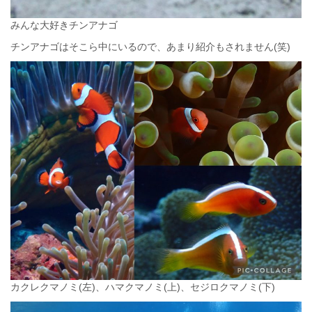
みんな大好きチンアナゴ
チンアナゴはそこら中にいるので、あまり紹介もされません(笑)
カクレクマノミ(左)、ハマクマノミ(上)、セジロクマノミ(下)