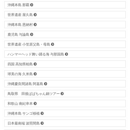
沖縄本島 那覇
世界遺産 屋久島
沖縄本島 恩納村
鹿児島 与論島
世界遺産 小笠原父島・母島
ハンマーヘッド舞い踊る海 与那国島
四国 高知県柏島
球美の海 久米島
沖縄慶良間諸島 阿嘉島
鳥取県 田後ばばちゃん鍋ツアー
和歌山 南紀串本
沖縄本島 サンゴ移植
日本最南端 波照間島