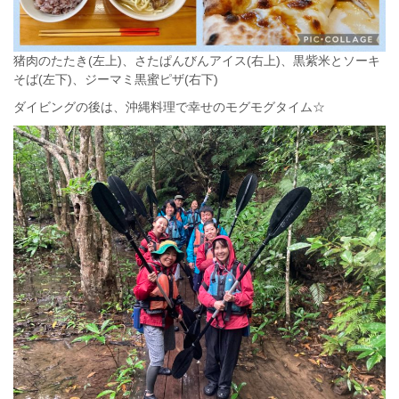
猪肉のたたき(左上)、さたぱんびんアイス(右上)、黒紫米とソーキ
そば(左下)、ジーマミ黒蜜ピザ(右下)
ダイビングの後は、沖縄料理で幸せのモグモグタイム☆