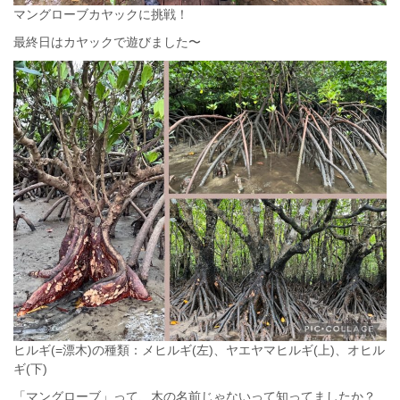
マングローブカヤックに挑戦！
最終日はカヤックで遊びました〜
ヒルギ(=漂木)の種類：メヒルギ(左)、ヤエヤマヒルギ(上)、オヒル
ギ(下)
「マングローブ」って、木の名前じゃないって知ってましたか？