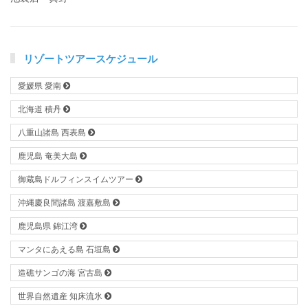
リゾートツアースケジュール
愛媛県 愛南
北海道 積丹
八重山諸島 西表島
鹿児島 奄美大島
御蔵島ドルフィンスイムツアー
沖縄慶良間諸島 渡嘉敷島
鹿児島県 錦江湾
マンタにあえる島 石垣島
造礁サンゴの海 宮古島
世界自然遺産 知床流氷