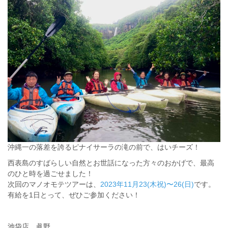
沖縄一の落差を誇るピナイサーラの滝の前で、はいチーズ！
西表島のすばらしい自然とお世話になった方々のおかげで、最高
のひと時を過ごせました！
次回のマノオモテツアーは、
2023年11月23(木祝)〜26(日)
です。
有給を1日とって、ぜひご参加ください！
池袋店 眞野