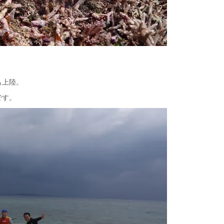
も上陸。
です。