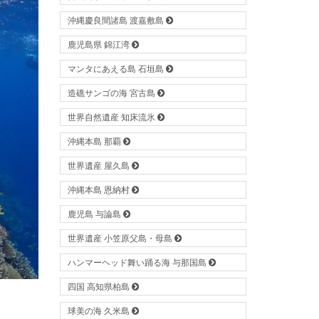
沖縄慶良間諸島 渡嘉敷島
鹿児島県 錦江湾
マンタにあえる島 石垣島
造礁サンゴの海 宮古島
世界自然遺産 知床流氷
沖縄本島 那覇
世界遺産 屋久島
沖縄本島 恩納村
鹿児島 与論島
世界遺産 小笠原父島・母島
ハンマーヘッド舞い踊る海 与那国島
四国 高知県柏島
球美の海 久米島