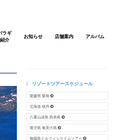
パラギ
お知らせ
店舗案内
アルバム
紹介
リゾートツアースケジュール
愛媛県 愛南
北海道 積丹
八重山諸島 西表島
鹿児島 奄美大島
御蔵島ドルフィンスイムツアー