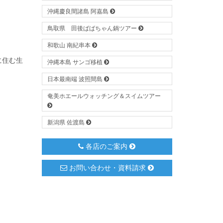
沖縄慶良間諸島 阿嘉島
鳥取県 田後ばばちゃん鍋ツアー
和歌山 南紀串本
に住む生
沖縄本島 サンゴ移植
日本最南端 波照間島
奄美ホエールウォッチング＆スイムツアー
新潟県 佐渡島
各店のご案内
お問い合わせ・資料請求