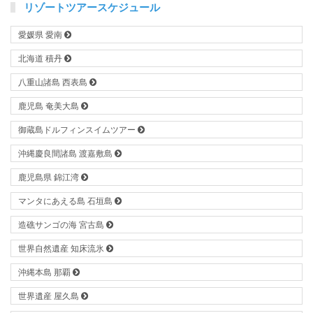
リゾートツアースケジュール
愛媛県 愛南
北海道 積丹
八重山諸島 西表島
鹿児島 奄美大島
御蔵島ドルフィンスイムツアー
沖縄慶良間諸島 渡嘉敷島
鹿児島県 錦江湾
マンタにあえる島 石垣島
造礁サンゴの海 宮古島
世界自然遺産 知床流氷
沖縄本島 那覇
世界遺産 屋久島