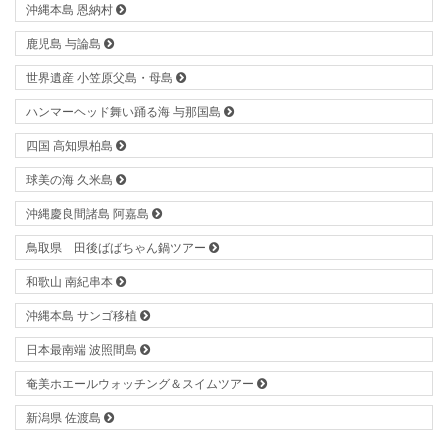
沖縄本島 恩納村
鹿児島 与論島
世界遺産 小笠原父島・母島
ハンマーヘッド舞い踊る海 与那国島
四国 高知県柏島
球美の海 久米島
沖縄慶良間諸島 阿嘉島
鳥取県 田後ばばちゃん鍋ツアー
和歌山 南紀串本
沖縄本島 サンゴ移植
日本最南端 波照間島
奄美ホエールウォッチング＆スイムツアー
新潟県 佐渡島