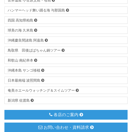
世界遺産 小笠原父島・母島
ハンマーヘッド舞い踊る海 与那国島
四国 高知県柏島
球美の海 久米島
沖縄慶良間諸島 阿嘉島
鳥取県 田後ばばちゃん鍋ツアー
和歌山 南紀串本
沖縄本島 サンゴ移植
日本最南端 波照間島
奄美ホエールウォッチング＆スイムツアー
新潟県 佐渡島
各店のご案内
お問い合わせ・資料請求