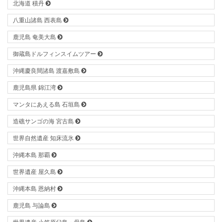
北海道 積丹
八重山諸島 西表島
鹿児島 奄美大島
御蔵島ドルフィンスイムツアー
沖縄慶良間諸島 渡嘉敷島
鹿児島県 錦江湾
マンタにあえる島 石垣島
造礁サンゴの海 宮古島
世界自然遺産 知床流氷
沖縄本島 那覇
世界遺産 屋久島
沖縄本島 恩納村
鹿児島 与論島