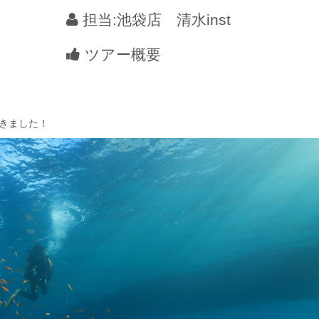
担当:池袋店 清水inst
ツアー概要
きました！