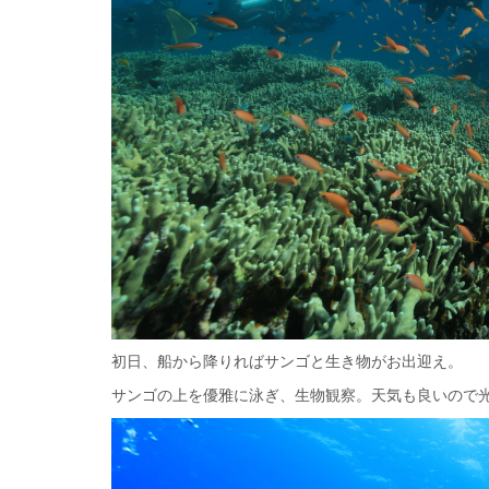
初日、船から降りればサンゴと生き物がお出迎え。
サンゴの上を優雅に泳ぎ、生物観察。天気も良いので