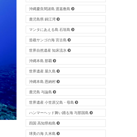
沖縄慶良間諸島 渡嘉敷島
鹿児島県 錦江湾
マンタにあえる島 石垣島
造礁サンゴの海 宮古島
世界自然遺産 知床流氷
沖縄本島 那覇
世界遺産 屋久島
沖縄本島 恩納村
鹿児島 与論島
世界遺産 小笠原父島・母島
ハンマーヘッド舞い踊る海 与那国島
四国 高知県柏島
球美の海 久米島