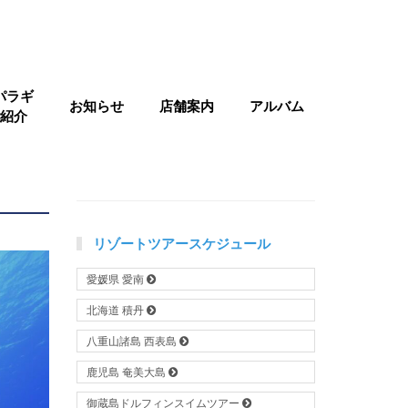
パラギ
お知らせ
店舗案内
アルバム
紹介
リゾートツアースケジュール
愛媛県 愛南
北海道 積丹
八重山諸島 西表島
鹿児島 奄美大島
御蔵島ドルフィンスイムツアー