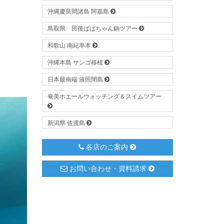
沖縄慶良間諸島 阿嘉島
鳥取県 田後ばばちゃん鍋ツアー
和歌山 南紀串本
沖縄本島 サンゴ移植
日本最南端 波照間島
奄美ホエールウォッチング＆スイムツアー
新潟県 佐渡島
各店のご案内
お問い合わせ・資料請求