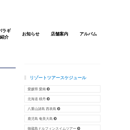
パラギ
お知らせ
店舗案内
アルバム
紹介
リゾートツアースケジュール
愛媛県 愛南
北海道 積丹
八重山諸島 西表島
鹿児島 奄美大島
御蔵島ドルフィンスイムツアー