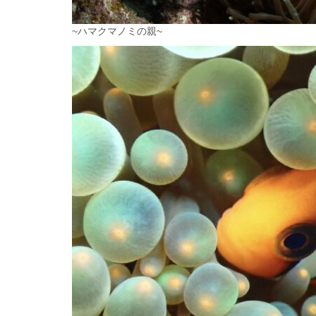
~ハマクマノミの親~