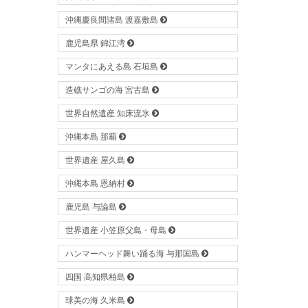
沖縄慶良間諸島 渡嘉敷島
鹿児島県 錦江湾
マンタにあえる島 石垣島
造礁サンゴの海 宮古島
世界自然遺産 知床流氷
沖縄本島 那覇
世界遺産 屋久島
沖縄本島 恩納村
鹿児島 与論島
世界遺産 小笠原父島・母島
ハンマーヘッド舞い踊る海 与那国島
四国 高知県柏島
球美の海 久米島