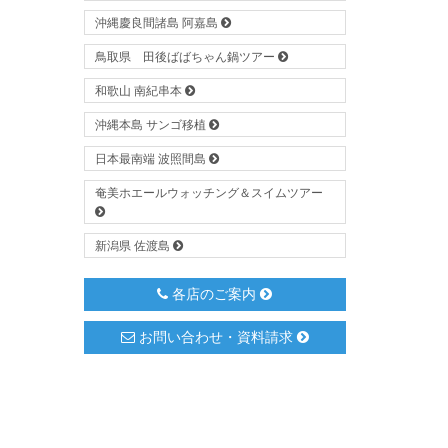
沖縄慶良間諸島 阿嘉島
鳥取県 田後ばばちゃん鍋ツアー
和歌山 南紀串本
沖縄本島 サンゴ移植
日本最南端 波照間島
奄美ホエールウォッチング＆スイムツアー
新潟県 佐渡島
各店のご案内
お問い合わせ・資料請求