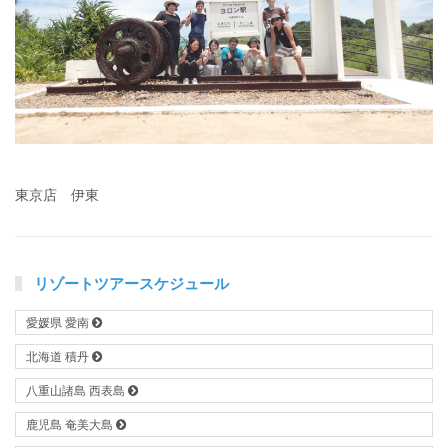
東京店 伊東
リゾートツアースケジュール
愛媛県 愛南
北海道 積丹
八重山諸島 西表島
鹿児島 奄美大島