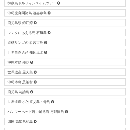
御蔵島ドルフィンスイムツアー
沖縄慶良間諸島 渡嘉敷島
鹿児島県 錦江湾
マンタにあえる島 石垣島
造礁サンゴの海 宮古島
世界自然遺産 知床流氷
沖縄本島 那覇
世界遺産 屋久島
沖縄本島 恩納村
鹿児島 与論島
世界遺産 小笠原父島・母島
ハンマーヘッド舞い踊る海 与那国島
四国 高知県柏島