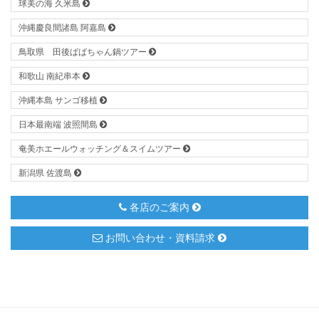
球美の海 久米島
沖縄慶良間諸島 阿嘉島
鳥取県 田後ばばちゃん鍋ツアー
和歌山 南紀串本
沖縄本島 サンゴ移植
日本最南端 波照間島
奄美ホエールウォッチング＆スイムツアー
新潟県 佐渡島
各店のご案内
お問い合わせ・資料請求